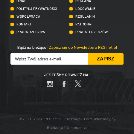
O NAS
REKLAMA
POLITYKA PRYWATNOŚCI
LOGOWANIE
WSPÓŁPRACA
REGULAMIN
KONTAKT
PATRONAT
PRACA RZESZÓW
PRACA IT RZESZÓW
Bądź na bieżąco!
Zapisz się do Newslettera RESinet.pl
JESTEŚMY RÓWNIEŻ NA:
© 2000 - 2026 / RESinet.pl - Rzeszowski Portal Informacyjny
Realizacja
TiO Interactive