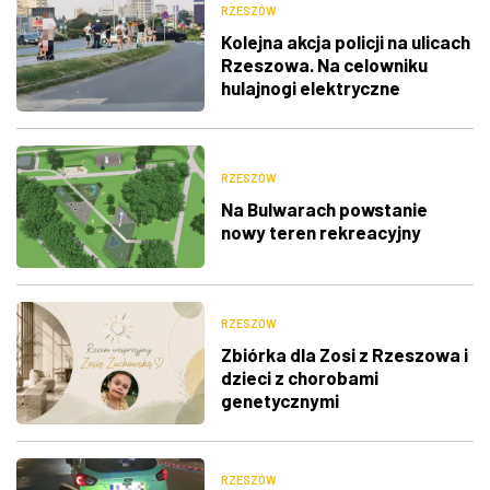
RZESZÓW
Kolejna akcja policji na ulicach
Rzeszowa. Na celowniku
hulajnogi elektryczne
RZESZÓW
Na Bulwarach powstanie
nowy teren rekreacyjny
RZESZÓW
Zbiórka dla Zosi z Rzeszowa i
dzieci z chorobami
genetycznymi
RZESZÓW