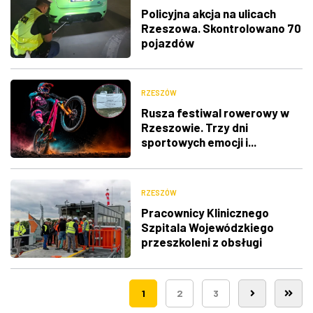
Policyjna akcja na ulicach
Rzeszowa. Skontrolowano 70
pojazdów
RZESZÓW
Rusza festiwal rowerowy w
Rzeszowie. Trzy dni
sportowych emocji i...
utrudnienia w ruchu
RZESZÓW
Pracownicy Klinicznego
Szpitala Wojewódzkiego
przeszkoleni z obsługi
nowego lądowiska dla
śmigłowców LPR
1
2
3