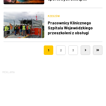
utrudnienia w ruchu
RZESZÓW
Pracownicy Klinicznego
Szpitala Wojewódzkiego
przeszkoleni z obsługi
nowego lądowiska dla
śmigłowców LPR
1
2
3
REKLAMA