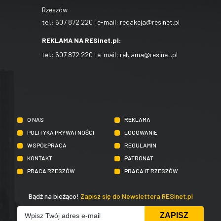
Rzeszów
tel.:
607 872 220
| e-mail:
redakcja@resinet.pl
REKLAMA NA RESinet.pl:
tel.:
607 872 220
| e-mail:
reklama@resinet.pl
O NAS
REKLAMA
POLITYKA PRYWATNOŚCI
LOGOWANIE
WSPÓŁPRACA
REGULAMIN
KONTAKT
PATRONAT
PRACA RZESZÓW
PRACA IT RZESZÓW
Bądź na bieżąco!
Zapisz się do Newslettera RESinet.pl