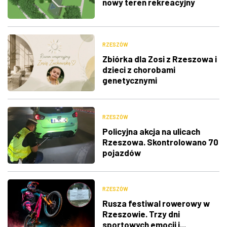
nowy teren rekreacyjny
RZESZÓW
Zbiórka dla Zosi z Rzeszowa i
dzieci z chorobami
genetycznymi
RZESZÓW
Policyjna akcja na ulicach
Rzeszowa. Skontrolowano 70
pojazdów
RZESZÓW
Rusza festiwal rowerowy w
Rzeszowie. Trzy dni
sportowych emocji i...