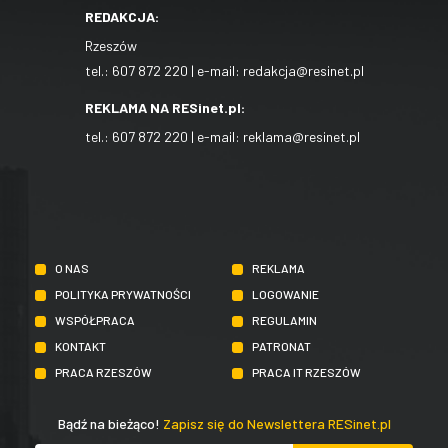
REDAKCJA:
Rzeszów
tel.:
607 872 220
| e-mail:
redakcja@resinet.pl
REKLAMA NA RESinet.pl:
tel.:
607 872 220
| e-mail:
reklama@resinet.pl
O NAS
REKLAMA
POLITYKA PRYWATNOŚCI
LOGOWANIE
WSPÓŁPRACA
REGULAMIN
KONTAKT
PATRONAT
PRACA RZESZÓW
PRACA IT RZESZÓW
Bądź na bieżąco!
Zapisz się do Newslettera RESinet.pl