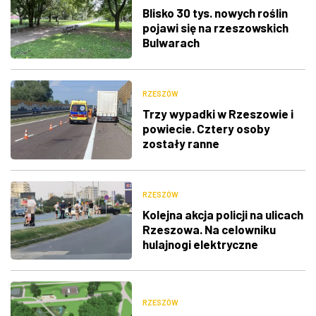
Blisko 30 tys. nowych roślin
pojawi się na rzeszowskich
Bulwarach
RZESZÓW
Trzy wypadki w Rzeszowie i
powiecie. Cztery osoby
zostały ranne
RZESZÓW
Kolejna akcja policji na ulicach
Rzeszowa. Na celowniku
hulajnogi elektryczne
RZESZÓW