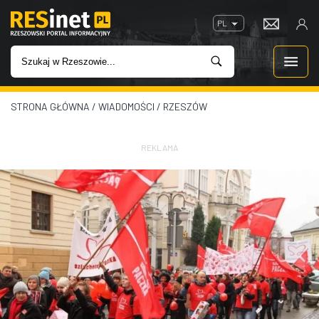
PL
STRONA GŁÓWNA
/
WIADOMOŚCI
/
RZESZÓW
WIADOMOŚCI
INWESTYCJE
REKLAMA
IMPREZY
ROZRYWKA
W KINACH
GASTRONOMIA