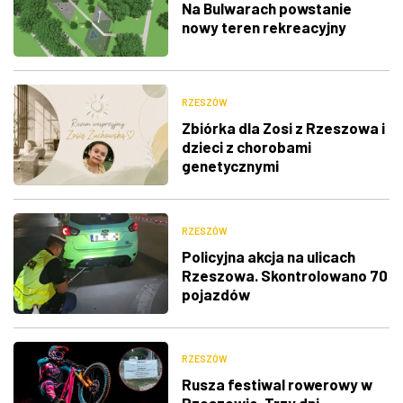
Na Bulwarach powstanie
nowy teren rekreacyjny
RZESZÓW
Zbiórka dla Zosi z Rzeszowa i
dzieci z chorobami
genetycznymi
RZESZÓW
Policyjna akcja na ulicach
Rzeszowa. Skontrolowano 70
pojazdów
RZESZÓW
Rusza festiwal rowerowy w