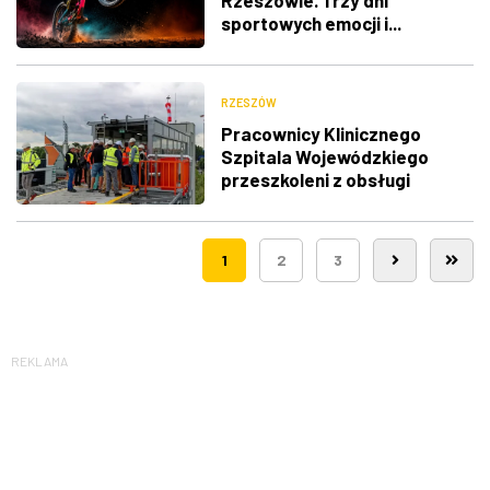
Rzeszowie. Trzy dni
sportowych emocji i...
utrudnienia w ruchu
RZESZÓW
Pracownicy Klinicznego
Szpitala Wojewódzkiego
przeszkoleni z obsługi
nowego lądowiska dla
śmigłowców LPR
1
2
3
REKLAMA