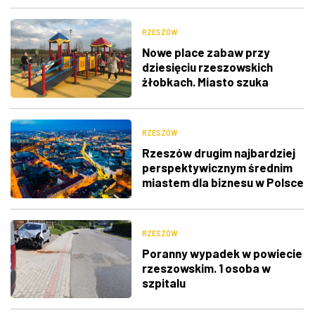
RZESZÓW
Nowe place zabaw przy
dziesięciu rzeszowskich
żłobkach. Miasto szuka
wykonawców
RZESZÓW
Rzeszów drugim najbardziej
perspektywicznym średnim
miastem dla biznesu w Polsce
RZESZÓW
Poranny wypadek w powiecie
rzeszowskim. 1 osoba w
szpitalu