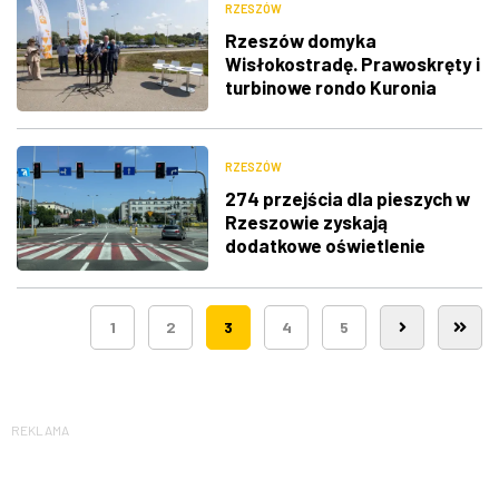
RZESZÓW
Rzeszów domyka
Wisłokostradę. Prawoskręty i
turbinowe rondo Kuronia
RZESZÓW
274 przejścia dla pieszych w
Rzeszowie zyskają
dodatkowe oświetlenie
1
2
3
4
5
REKLAMA