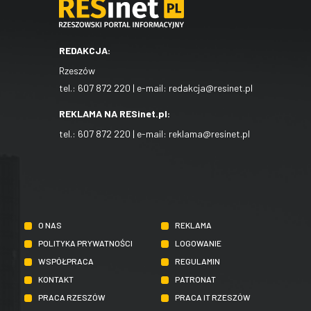
REDAKCJA:
Rzeszów
tel.:
607 872 220
| e-mail:
redakcja@resinet.pl
REKLAMA NA RESinet.pl:
tel.:
607 872 220
| e-mail:
reklama@resinet.pl
O NAS
REKLAMA
POLITYKA PRYWATNOŚCI
LOGOWANIE
WSPÓŁPRACA
REGULAMIN
KONTAKT
PATRONAT
PRACA RZESZÓW
PRACA IT RZESZÓW