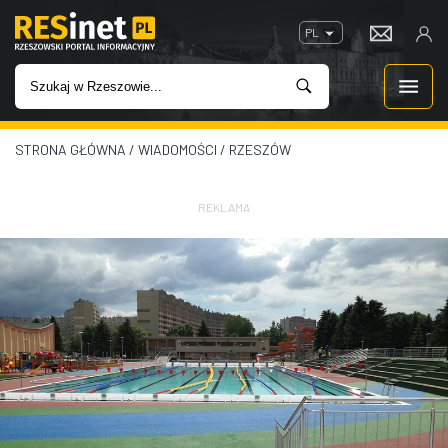
PL
STRONA GŁÓWNA
/
WIADOMOŚCI
/
RZESZÓW
WIADOMOŚCI
INWESTYCJE
REKLAMA
IMPREZY
ROZRYWKA
W KINACH
GASTRONOMIA