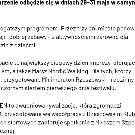
rzenie odbędzie się w dniach 29–31 maja w samy
 bogatszym programem. Przez trzy dni miasto ponow
sji i dobrej zabawy – z aktywnościami zarówno dla
zin z dziećmi.
pacie to największy biegowy dzień imprezy, oferują
km, a także Marsz Nordic Walking. Dla tych, którzy
, przygotowano Minimaraton Rzeszowski – rodzinny
ieczornym startem pierwszego dnia festiwalu.
EN to dwudniowa rywalizacja, która zgromadzi
UM, przygotowane we współpracy z Rzeszowskim Klu
h startowych zaoferuje spotkanie z Miłoszem Szp
cznej.