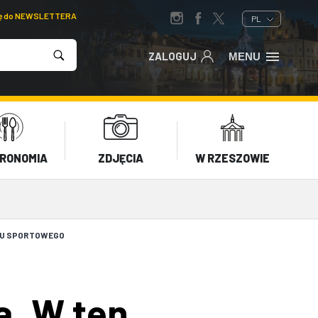
ię do NEWSLETTERA
PL
ZALOGUJ
MENU
RONOMIA
ZDJĘCIA
W RZESZOWIE
LU SPORTOWEGO
a. W ten