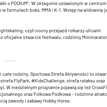
alki o PODIUM". W oktagonie ustawionym w centrum
 w formułach boks, MMA i K-1. Wstęp na widownię j
ghtskating, czyli nocny przejazd rolkarzy ulicami
ficjalne otwarcie festiwalu, rodzinny Minimarato
REKLAMA
i całe rodziny. Sportowa Strefa Aktywności to otwar
 strefa FlyPark, #KidsChallenge, strefa relaksu oraz
y). W niedzielnym programie pojawią się też CrossFi
cjonalnego oraz Folkowa Podkowa – rodzinne atrakc
ścią zawody i zabawy Hobby Horse.