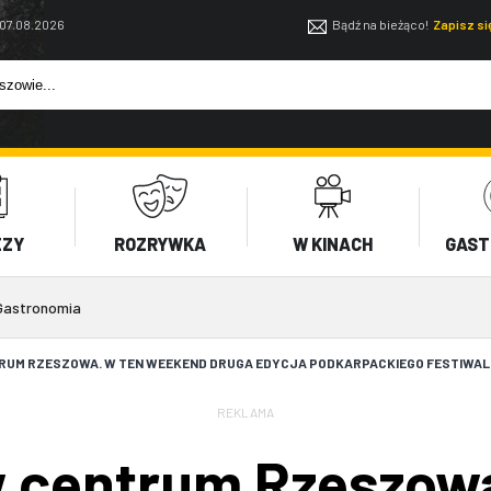
 07.08.2026
Bądź na bieżąco!
Zapisz s
EZY
ROZRYWKA
W KINACH
GAST
Gastronomia
TRUM RZESZOWA. W TEN WEEKEND DRUGA EDYCJA PODKARPACKIEGO FESTIWA
REKLAMA
w centrum Rzeszow