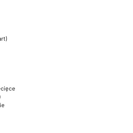
rt)
ecięce
)
ie