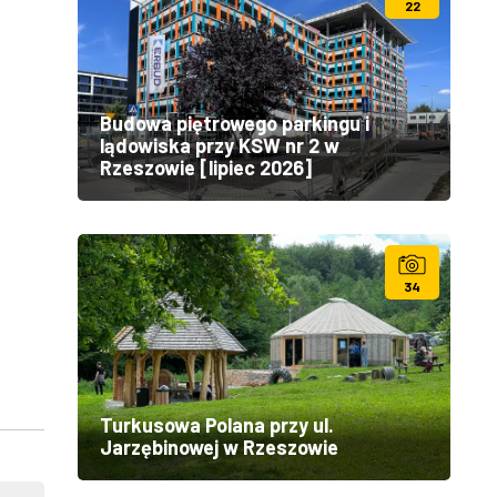
22
Budowa piętrowego parkingu i
lądowiska przy KSW nr 2 w
Rzeszowie [lipiec 2026]
34
Turkusowa Polana przy ul.
Jarzębinowej w Rzeszowie