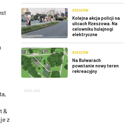
RZESZÓW
est
Kolejna akcja policji na
ulicach Rzeszowa. Na
celowniku hulajnogi
elektryczne
n
RZESZÓW
Na Bulwarach
powstanie nowy teren
rekreacyjny
REKLAMA
ta,
t &
je z