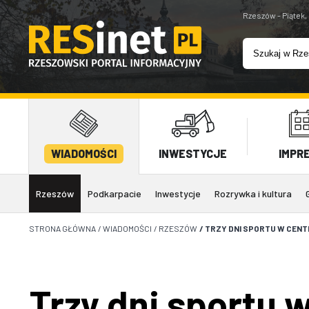
Rzeszów - Piątek,
WIADOMOŚCI
INWESTYCJE
IMPR
Rzeszów
Podkarpacie
Inwestycje
Rozrywka i kultura
STRONA GŁÓWNA
/
WIADOMOŚCI
/
RZESZÓW
/
TRZY DNI SPORTU W CEN
Trzy dni sportu 