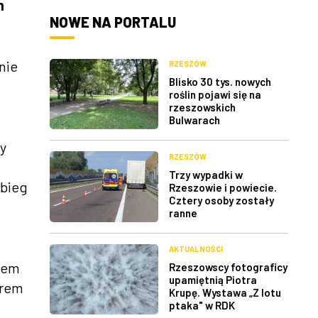
m
NOWE NA PORTALU
nie
RZESZÓW
Blisko 30 tys. nowych
roślin pojawi się na
rzeszowskich
Bulwarach
cy
RZESZÓW
Trzy wypadki w
 bieg
Rzeszowie i powiecie.
Cztery osoby zostały
ranne
AKTUALNOŚCI
bem
Rzeszowscy fotograficy
upamiętnią Piotra
arem
Krupę. Wystawa „Z lotu
ptaka" w RDK