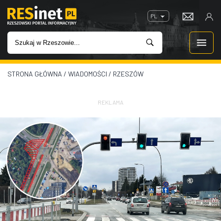
PL
STRONA GŁÓWNA
/
WIADOMOŚCI
/
RZESZÓW
WIADOMOŚCI
INWESTYCJE
REKLAMA
IMPREZY
ROZRYWKA
W KINACH
GASTRONOMIA