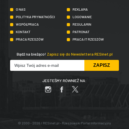
O NAS
REKLAMA
POLITYKA PRYWATNOŚCI
LOGOWANIE
WSPÓŁPRACA
REGULAMIN
KONTAKT
PATRONAT
PRACA RZESZÓW
PRACA IT RZESZÓW
Bądź na bieżąco!
Zapisz się do Newslettera RESinet.pl
JESTEŚMY RÓWNIEŻ NA:
© 2000 - 2026 / RESinet.pl - Rzeszowski Portal Informacyjny