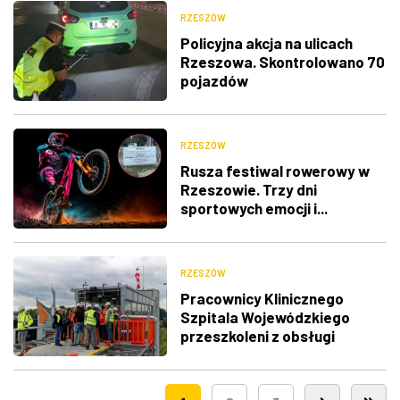
RZESZÓW
Policyjna akcja na ulicach
Rzeszowa. Skontrolowano 70
pojazdów
RZESZÓW
Rusza festiwal rowerowy w
Rzeszowie. Trzy dni
sportowych emocji i...
utrudnienia w ruchu
RZESZÓW
Pracownicy Klinicznego
Szpitala Wojewódzkiego
przeszkoleni z obsługi
nowego lądowiska dla
śmigłowców LPR