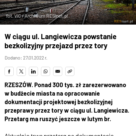
ZDJĘCIA
fot. ViC / Archiwum RESinet.pl
W RZESZOWIE
W ciągu ul. Langiewicza powstanie
bezkolizyjny przejazd przez tory
Dodano: 27.01.2022 r.
RZESZÓW. Ponad 300 tys. zł zarezerwowano
w budżecie miasta na opracowanie
dokumentacji projektowej bezkolizyjnej
przeprawy przez tory w ciągu ul. Langiewicza.
Przetarg ma ruszyć jeszcze w lutym br.
Aktualnie trwa przetarg na dokumentację