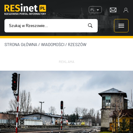
PL
STRONA GŁÓWNA
/
WIADOMOŚCI
/
RZESZÓW
WIADOMOŚCI
INWESTYCJE
REKLAMA
IMPREZY
ROZRYWKA
W KINACH
GASTRONOMIA