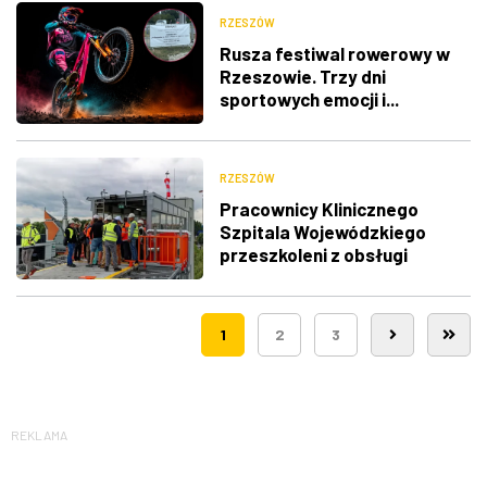
RZESZÓW
Rusza festiwal rowerowy w
Rzeszowie. Trzy dni
sportowych emocji i...
utrudnienia w ruchu
RZESZÓW
Pracownicy Klinicznego
Szpitala Wojewódzkiego
przeszkoleni z obsługi
nowego lądowiska dla
śmigłowców LPR
1
2
3
REKLAMA