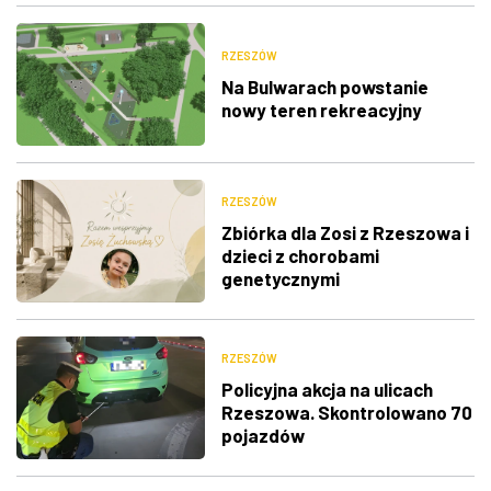
RZESZÓW
Na Bulwarach powstanie
nowy teren rekreacyjny
RZESZÓW
Zbiórka dla Zosi z Rzeszowa i
dzieci z chorobami
genetycznymi
RZESZÓW
Policyjna akcja na ulicach
Rzeszowa. Skontrolowano 70
pojazdów