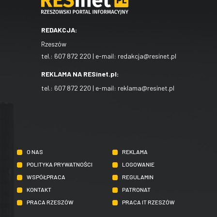
REDAKCJA:
Rzeszów
tel.:
607 872 220
| e-mail:
redakcja@resinet.pl
REKLAMA NA RESinet.pl:
tel.:
607 872 220
| e-mail:
reklama@resinet.pl
O NAS
REKLAMA
POLITYKA PRYWATNOŚCI
LOGOWANIE
WSPÓŁPRACA
REGULAMIN
KONTAKT
PATRONAT
PRACA RZESZÓW
PRACA IT RZESZÓW