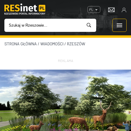
PL
STRONA GŁÓWNA
/
WIADOMOŚCI
/
RZESZÓW
WIADOMOŚCI
INWESTYCJE
REKLAMA
IMPREZY
ROZRYWKA
W KINACH
GASTRONOMIA