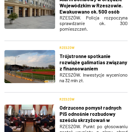
Wojewódzkim w Rzeszowie.
Ewakuowano ok. 500 osób
RZESZÓW. Policja rozpoczyna
sprawdzanie ok. 300
pomieszczeń.
RZESZÓW
Trójstronne spotkanie
rozwiąże galimatias związany
z finansowaniem
Podkarpackiego Centrum
RZESZÓW. Inwestycje wyceniono
na 32 mln zł.
Lekkoatletycznego?
RZESZÓW
Odrzucono pomysł radnych
PiS odnośnie rozbudowy
sześciu skrzyżowań w
Rzeszowie
RZESZÓW. Punkt po głosowaniu
został usunięty z planu obrad