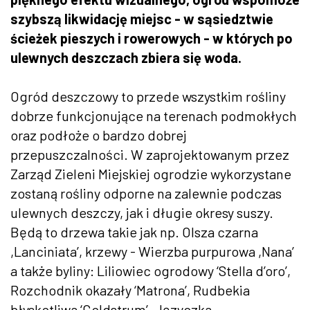
szybszą likwidację miejsc - w sąsiedztwie
ścieżek pieszych i rowerowych - w których po
ulewnych deszczach zbiera się woda.
Ogród deszczowy to przede wszystkim rośliny
dobrze funkcjonujące na terenach podmokłych
oraz podłoże o bardzo dobrej
przepuszczalności. W zaprojektowanym przez
Zarząd Zieleni Miejskiej ogrodzie wykorzystane
zostaną rośliny odporne na zalewnie podczas
ulewnych deszczy, jak i długie okresy suszy.
Będą to drzewa takie jak np. Olsza czarna
,Lanciniata’, krzewy - Wierzba purpurowa ,Nana’
a także byliny: Liliowiec ogrodowy ‘Stella d’oro’,
Rozchodnik okazały ‘Matrona’, Rudbekia
błyskotliwa ‘Goldstrum’, Języczka