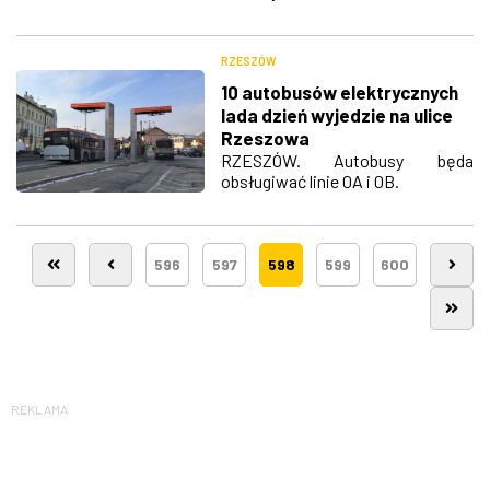
RZESZÓW
10 autobusów elektrycznych
lada dzień wyjedzie na ulice
Rzeszowa
RZESZÓW. Autobusy będa
obsługiwać linie 0A i 0B.
596
597
598
599
600
REKLAMA