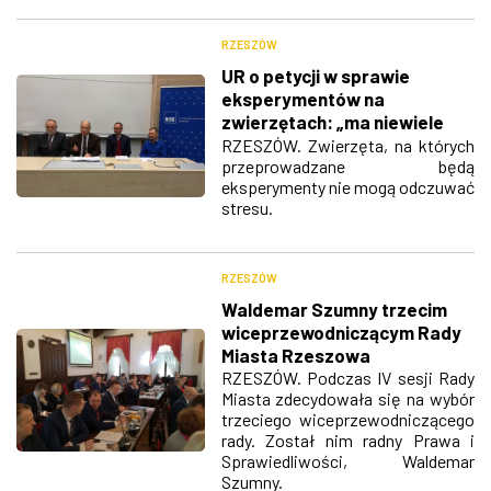
RZESZÓW
UR o petycji w sprawie
eksperymentów na
zwierzętach: „ma niewiele
wspólnego z
RZESZÓW. Zwierzęta, na których
przeprowadzane będą
rzeczywistością”
eksperymenty nie mogą odczuwać
stresu.
RZESZÓW
Waldemar Szumny trzecim
wiceprzewodniczącym Rady
Miasta Rzeszowa
RZESZÓW. Podczas IV sesji Rady
Miasta zdecydowała się na wybór
trzeciego wiceprzewodniczącego
rady. Został nim radny Prawa i
Sprawiedliwości, Waldemar
Szumny.