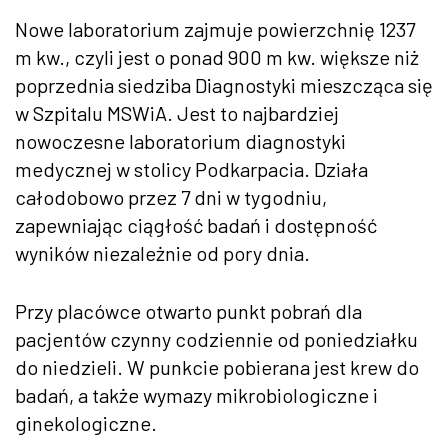
Nowe laboratorium zajmuje powierzchni
ę 1237
m kw., czyli jest o ponad 900 m kw. większe niż
poprzednia siedziba Diagnostyki mieszcząca się
w Szpitalu MSWiA. Jest to najbardziej
nowoczesne laboratorium diagnostyki
medycznej w stolicy Podkarpacia. Działa
całodobowo przez 7 dni w tygodniu,
zapewniając ciągłość badań i dostępność
wynik
ów niezale
żnie od pory dnia.
Przy plac
ówce otwarto punkt pobra
ń dla
pacjent
ów czynny codziennie od poniedzia
łku
do niedzieli.
W punkcie pobierana jest krew do
badań, a także wymazy mikrobiologiczne i
ginekologiczne.