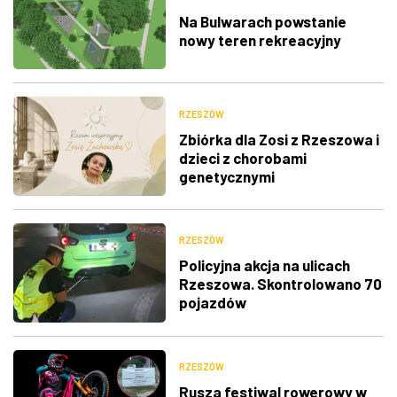
Na Bulwarach powstanie
nowy teren rekreacyjny
RZESZÓW
Zbiórka dla Zosi z Rzeszowa i
dzieci z chorobami
genetycznymi
RZESZÓW
Policyjna akcja na ulicach
Rzeszowa. Skontrolowano 70
pojazdów
RZESZÓW
Rusza festiwal rowerowy w