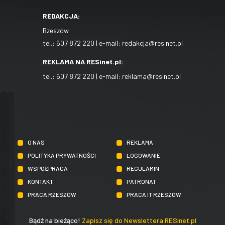
REDAKCJA:
Rzeszów
tel.:
607 872 220
| e-mail:
redakcja@resinet.pl
REKLAMA NA RESinet.pl:
tel.:
607 872 220
| e-mail:
reklama@resinet.pl
O NAS
REKLAMA
POLITYKA PRYWATNOŚCI
LOGOWANIE
WSPÓŁPRACA
REGULAMIN
KONTAKT
PATRONAT
PRACA RZESZÓW
PRACA IT RZESZÓW
Bądź na bieżąco!
Zapisz się do Newslettera RESinet.pl