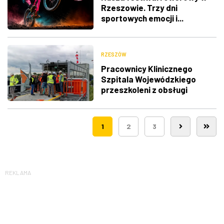
Rzeszowie. Trzy dni
sportowych emocji i...
utrudnienia w ruchu
RZESZÓW
Pracownicy Klinicznego
Szpitala Wojewódzkiego
przeszkoleni z obsługi
nowego lądowiska dla
śmigłowców LPR
1
2
3
REKLAMA