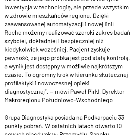
inwestycja w technologię, ale przede wszystkim
w zdrowie mieszkańc
ów regionu. Dzi
ęki
zaawansowanej automatyzacji i nowej linii
Roche możemy realizować szeroki zakres badań
szybciej, dokładniej i bezpieczniej niż
kiedykolwiek wcześniej. Pacjent zyskuje
pewność, że jego pr
óbka jest pod sta
łą kontrolą,
a wynik jest dostępny w możliwie najkr
ótszym
czasie. To ogromny krok w kierunku skutecznej
profilaktyki i nowoczesnej opieki
diagnostycznej”.
— m
ówi Pawe
ł Pirkl, Dyrektor
Makroregionu Południowo-Wschodniego
Grupa Diagnostyka posiada na Podkarpaciu 33
punkty pobrań. W ostatnich latach otwarto 10
nowych plac
ówek w: Przemy
ślu, Sanoku,