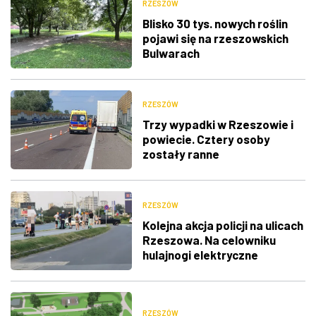
RZESZÓW
Blisko 30 tys. nowych roślin
pojawi się na rzeszowskich
Bulwarach
RZESZÓW
Trzy wypadki w Rzeszowie i
powiecie. Cztery osoby
zostały ranne
RZESZÓW
Kolejna akcja policji na ulicach
Rzeszowa. Na celowniku
hulajnogi elektryczne
RZESZÓW