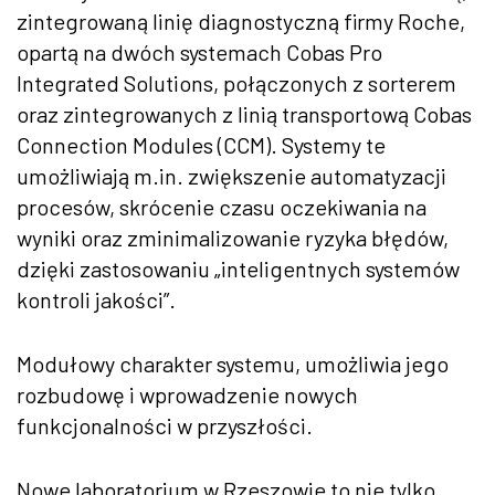
zintegrowaną linię diagnostyczną firmy Roche,
opartą na dw
óch systemach Cobas Pro
Integrated Solutions, po
łączonych z sorterem
oraz zintegrowanych z linią transportową Cobas
Connection Modules (CCM). Systemy te
umożliwiają m.in. zwiększenie automatyzacji
proces
ów, skrócenie czasu oczekiwania na
wyniki oraz zminimalizowanie ryzyka b
łęd
ów,
dzi
ęki zastosowaniu
„inteligentnych system
ów
kontroli jako
ści”.
Modułowy charakter systemu, umożliwia jego
rozbudowę i wprowadzenie nowych
funkcjonalności w przyszłości.
Nowe laboratorium w Rzeszowie to nie tylko