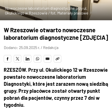
ZDJĘCIA
Nowoczesne laboratorium diagnostyczne przy ul.
Okulickiego w Rzeszowie / fot. Materiały prasowe
W RZESZOWIE
W Rzeszowie otwarto nowoczesne
laboratorium diagnostyczne [ZDJĘCIA]
Dodano: 25.09.2025 r. /
Redakcja
RZESZ
ÓW. Przy ul. Okulickiego 12 w Rzeszowie
powsta
ło nowoczesne laboratorium
Diagnostyki, kt
óre jest zarazem now
ą siedzibą
grupy. Przy plac
ówce zosta
ł otwarty punkt
pobrań dla pacjent
ów, czynny przez 7 dni w
tygodniu.