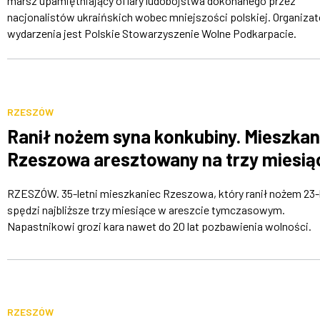
marsz upamiętniający ofiary ludobójstwa dokonanego przez
nacjonalistów ukraińskich wobec mniejszości polskiej. Organiza
wydarzenia jest Polskie Stowarzyszenie Wolne Podkarpacie.
RZESZÓW
Ranił nożem syna konkubiny. Mieszkan
Rzeszowa aresztowany na trzy miesią
RZESZÓW. 35-letni mieszkaniec Rzeszowa, który ranił nożem 23-
spędzi najbliższe trzy miesiące w areszcie tymczasowym.
Napastnikowi grozi kara nawet do 20 lat pozbawienia wolności.
RZESZÓW