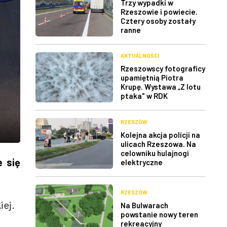
Trzy wypadki w
Rzeszowie i powiecie.
Cztery osoby zostały
ranne
AKTUALNOŚCI
Rzeszowscy fotograficy
upamiętnią Piotra
Krupę. Wystawa „Z lotu
ptaka" w RDK
RZESZÓW
Kolejna akcja policji na
ulicach Rzeszowa. Na
celowniku hulajnogi
 się
elektryczne
RZESZÓW
iej.
Na Bulwarach
powstanie nowy teren
rekreacyjny