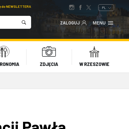
ię do NEWSLETTERA
PL
ZALOGUJ
MENU
RONOMIA
ZDJĘCIA
W RZESZOWIE
cji Pawła