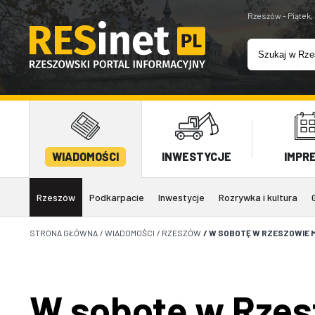
Rzeszów - Piątek,
WIADOMOŚCI
INWESTYCJE
IMPR
Rzeszów
Podkarpacie
Inwestycje
Rozrywka i kultura
STRONA GŁÓWNA
/
WIADOMOŚCI
/
RZESZÓW
/
W SOBOTĘ W RZESZOWIE 
W sobotę w Rzes