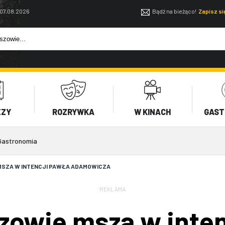
 07.08.2026
Bądź na bieżąco!
Zapisz s
EZY
ROZRYWKA
W KINACH
GAST
Gastronomia
MSZA W INTENCJI PAWŁA ADAMOWICZA
REKLAMA
zowie msza w inten