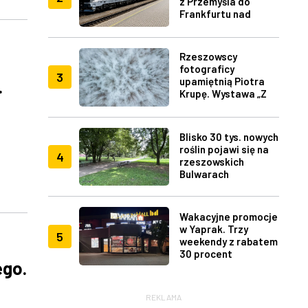
z Przemyśla do
Frankfurtu nad
Menem
Rzeszowscy
fotograficy
3
upamiętnią Piotra
.
Krupę. Wystawa „Z
lotu ptaka" w RDK
Blisko 30 tys. nowych
roślin pojawi się na
4
rzeszowskich
Bulwarach
Wakacyjne promocje
w Yaprak. Trzy
5
weekendy z rabatem
30 procent
ego.
REKLAMA