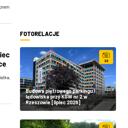
torem
FOTORELACJE
iec
22
ce
latka,
Budowa piętrowego parkingu i
lądowiska przy KSW nr 2 w
Rzeszowie [lipiec 2026]