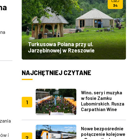
na
34
 na
Turkusowa Polana przy ul.
Jarzębinowej w Rzeszowie
NAJCHĘTNIEJ CZYTANE
Wino, sery i muzyka
w fosie Zamku
1
Lubomirskich. Rusza
Carpathian Wine
Fest w Rzeszowie
zania
Nowe bezpośrednie
połączenie kolejowe
ów i
2