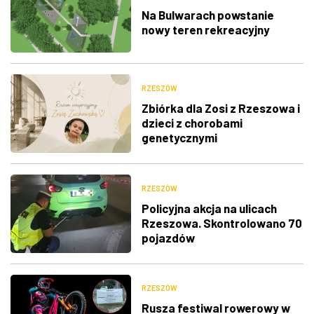
Na Bulwarach powstanie
nowy teren rekreacyjny
RZESZÓW
Zbiórka dla Zosi z Rzeszowa i
dzieci z chorobami
genetycznymi
RZESZÓW
Policyjna akcja na ulicach
Rzeszowa. Skontrolowano 70
pojazdów
RZESZÓW
Rusza festiwal rowerowy w