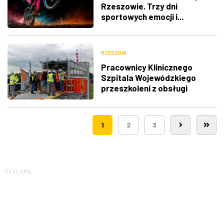
Rzeszowie. Trzy dni
sportowych emocji i...
utrudnienia w ruchu
RZESZÓW
Pracownicy Klinicznego
Szpitala Wojewódzkiego
przeszkoleni z obsługi
nowego lądowiska dla
śmigłowców LPR
1
2
3
REKLAMA