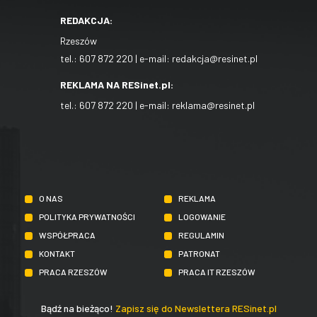
REDAKCJA:
Rzeszów
tel.:
607 872 220
| e-mail:
redakcja@resinet.pl
REKLAMA NA RESinet.pl:
tel.:
607 872 220
| e-mail:
reklama@resinet.pl
O NAS
REKLAMA
POLITYKA PRYWATNOŚCI
LOGOWANIE
WSPÓŁPRACA
REGULAMIN
KONTAKT
PATRONAT
PRACA RZESZÓW
PRACA IT RZESZÓW
Bądź na bieżąco!
Zapisz się do Newslettera RESinet.pl