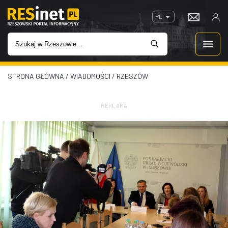
PL
STRONA GŁÓWNA
/
WIADOMOŚCI
/
RZESZÓW
WIADOMOŚCI
INWESTYCJE
REKLAMA
IMPREZY
ROZRYWKA
W KINACH
GASTRONOMIA