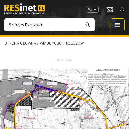
PL
STRONA GŁÓWNA
/
WIADOMOŚCI
/
RZESZÓW
WIADOMOŚCI
INWESTYCJE
REKLAMA
IMPREZY
ROZRYWKA
W KINACH
GASTRONOMIA