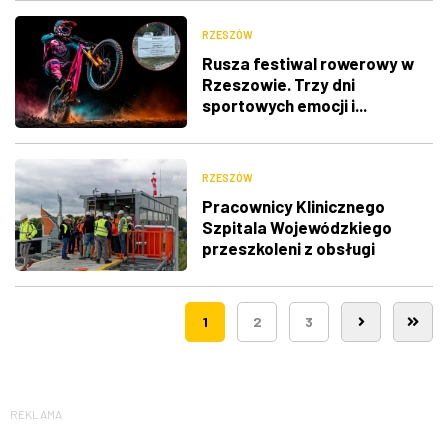
RZESZÓW
Rusza festiwal rowerowy w
Rzeszowie. Trzy dni
sportowych emocji i...
utrudnienia w ruchu
RZESZÓW
Pracownicy Klinicznego
Szpitala Wojewódzkiego
przeszkoleni z obsługi
nowego lądowiska dla
śmigłowców LPR
1
2
3
REKLAMA