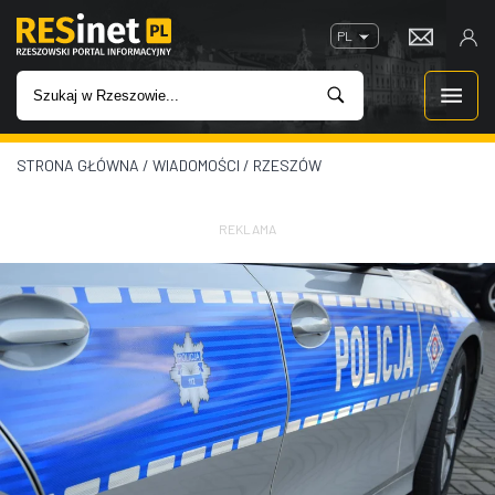
PL
STRONA GŁÓWNA
/
WIADOMOŚCI
/
RZESZÓW
WIADOMOŚCI
INWESTYCJE
REKLAMA
IMPREZY
ROZRYWKA
W KINACH
GASTRONOMIA