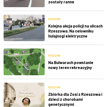
zostały ranne
RZESZÓW
Kolejna akcja policji na ulicach
Rzeszowa. Na celowniku
hulajnogi elektryczne
RZESZÓW
Na Bulwarach powstanie
nowy teren rekreacyjny
RZESZÓW
Zbiórka dla Zosi z Rzeszowa i
dzieci z chorobami
genetycznymi