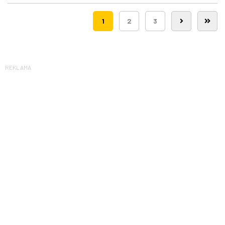
śmigłowców LPR
1
2
3
REKLAMA