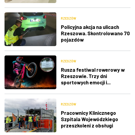
RZESZÓW
Policyjna akcja na ulicach
Rzeszowa. Skontrolowano 70
pojazdów
RZESZÓW
Rusza festiwal rowerowy w
Rzeszowie. Trzy dni
sportowych emocji i...
utrudnienia w ruchu
RZESZÓW
Pracownicy Klinicznego
Szpitala Wojewódzkiego
przeszkoleni z obsługi
nowego lądowiska dla