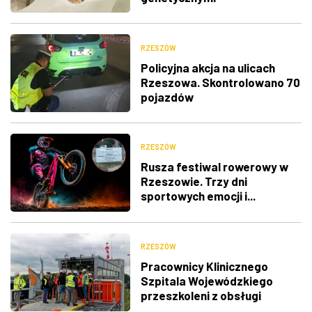
RZESZÓW
Policyjna akcja na ulicach
Rzeszowa. Skontrolowano 70
pojazdów
RZESZÓW
Rusza festiwal rowerowy w
Rzeszowie. Trzy dni
sportowych emocji i...
utrudnienia w ruchu
RZESZÓW
Pracownicy Klinicznego
Szpitala Wojewódzkiego
przeszkoleni z obsługi
nowego lądowiska dla