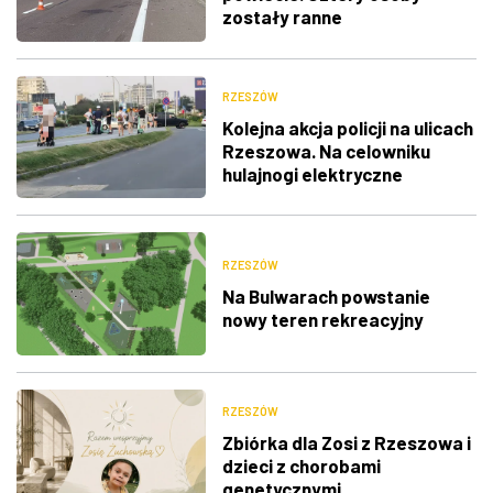
zostały ranne
RZESZÓW
Kolejna akcja policji na ulicach
Rzeszowa. Na celowniku
hulajnogi elektryczne
RZESZÓW
Na Bulwarach powstanie
nowy teren rekreacyjny
RZESZÓW
Zbiórka dla Zosi z Rzeszowa i
dzieci z chorobami
genetycznymi