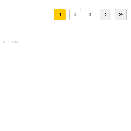
śmigłowców LPR
1
2
3
REKLAMA