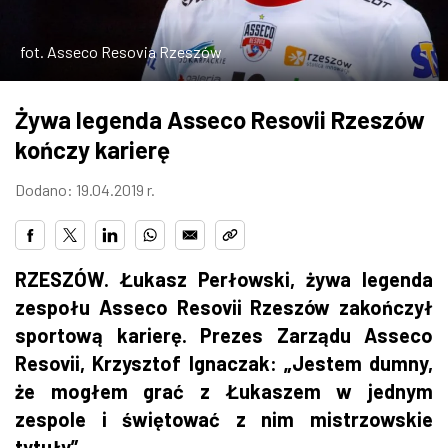
ZDJĘCIA
fot. Asseco Resovia Rzeszów
W RZESZOWIE
Żywa legenda Asseco Resovii Rzeszów
kończy karierę
Dodano: 19.04.2019 r.
RZESZÓW. Łukasz Perłowski, żywa legenda
zespołu Asseco Resovii Rzeszów zakończył
sportową karierę. Prezes Zarządu Asseco
Resovii, Krzysztof Ignaczak: „Jestem dumny,
że mogłem grać z Łukaszem w jednym
zespole i świętować z nim mistrzowskie
tytuły”.