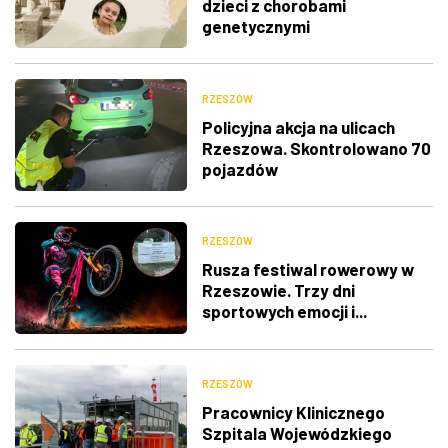
dzieci z chorobami
genetycznymi
RZESZÓW
Policyjna akcja na ulicach
Rzeszowa. Skontrolowano 70
pojazdów
RZESZÓW
Rusza festiwal rowerowy w
Rzeszowie. Trzy dni
sportowych emocji i...
utrudnienia w ruchu
RZESZÓW
Pracownicy Klinicznego
Szpitala Wojewódzkiego