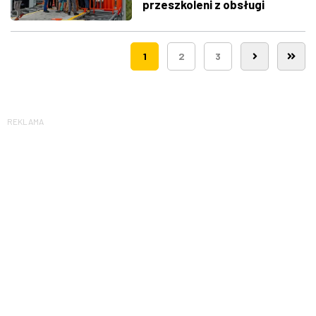
przeszkoleni z obsługi
nowego lądowiska dla
śmigłowców LPR
1
2
3
REKLAMA