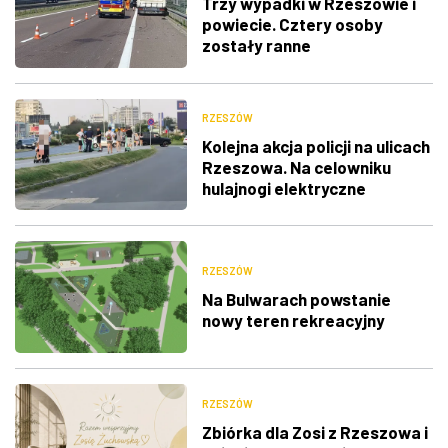
Trzy wypadki w Rzeszowie i
powiecie. Cztery osoby
zostały ranne
RZESZÓW
Kolejna akcja policji na ulicach
Rzeszowa. Na celowniku
hulajnogi elektryczne
RZESZÓW
Na Bulwarach powstanie
nowy teren rekreacyjny
RZESZÓW
Zbiórka dla Zosi z Rzeszowa i