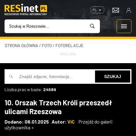
PL
STRONA GŁÓWNA
/
FOTO
/
FOTORELACJE
WIADOMOŚCI
REKLAMA
INWESTYCJE
IMPREZY
Liczba prac w bazie:
24589
ROZRYWKA
10. Orszak Trzech Króli przeszedł
ulicami Rzeszowa
W KINACH
Dodano: 06.01.2025 Autor:
ViC
Przejdź do galerii
użytkownika »
GASTRONOMIA