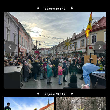
ZDJĘCIA
«
»
Zdjęcie 39 z 42
W RZESZOWIE
«
»
Zdjęcie 39 z 42