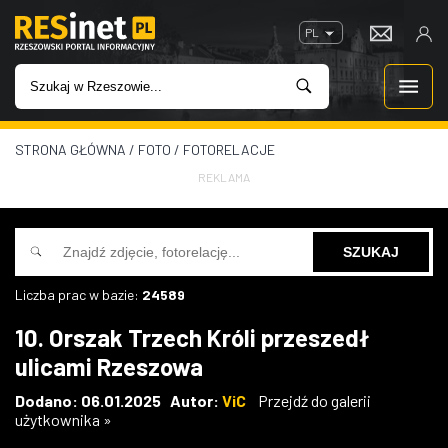
PL
STRONA GŁÓWNA
/
FOTO
/
FOTORELACJE
WIADOMOŚCI
REKLAMA
INWESTYCJE
IMPREZY
Liczba prac w bazie:
24589
ROZRYWKA
10. Orszak Trzech Króli przeszedł
ulicami Rzeszowa
W KINACH
Dodano: 06.01.2025 Autor:
ViC
Przejdź do galerii
użytkownika »
GASTRONOMIA