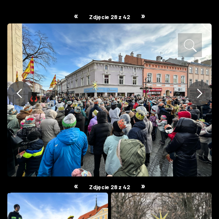
ZDJĘCIA
«
»
Zdjęcie 28 z 42
W RZESZOWIE
«
»
Zdjęcie 28 z 42