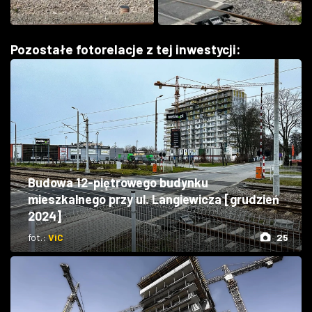
Pozostałe fotorelacje z tej inwestycji:
Budowa 12-piętrowego budynku
mieszkalnego przy ul. Langiewicza [grudzień
2024]
fot.:
ViC
25