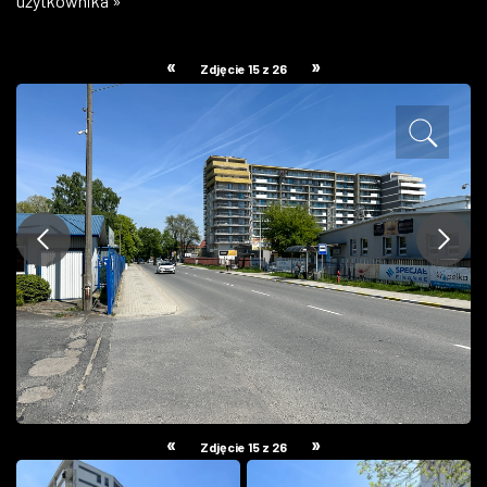
użytkownika »
ZDJĘCIA
«
»
Zdjęcie 15 z 26
W RZESZOWIE
«
»
Zdjęcie 15 z 26