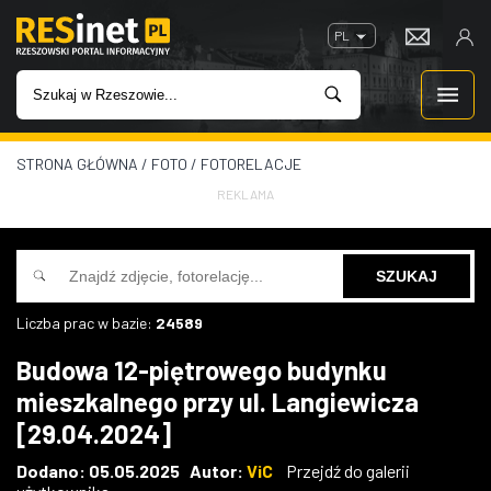
PL
STRONA GŁÓWNA
/
FOTO
/
FOTORELACJE
WIADOMOŚCI
REKLAMA
INWESTYCJE
IMPREZY
Liczba prac w bazie:
24589
ROZRYWKA
Budowa 12-piętrowego budynku
mieszkalnego przy ul. Langiewicza
W KINACH
[29.04.2024]
GASTRONOMIA
Dodano: 05.05.2025 Autor:
ViC
Przejdź do galerii