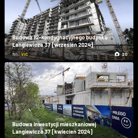
Budowa 12-kondygnacyjnego budynku
Langiewicza 37 [wrzesień 2024]
fot.:
ViC
20
Budowa inwestycji mieszkaniowej
Langiewicza 37 [kwiecień 2024]