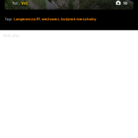
fot.:
ViC
10
Tagi:
Langiewicza 37
,
wieżowiec
,
budynek mieszkalny
REKLAMA