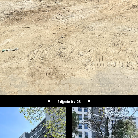
«
»
Zdjęcie 9 z 26