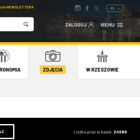
ię do NEWSLETTERA
PL
ZALOGUJ
MENU
RONOMIA
ZDJĘCIA
W RZESZOWIE
Liczba prac w bazie:
24589