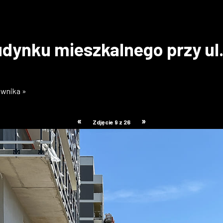
dynku mieszkalnego przy ul
ownika »
«
»
Zdjęcie 9 z 26