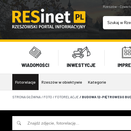
Rzeszów - Czwart
WIADOMOŚCI
INWESTYCJE
IMPR
Fotorelacje
Rzeszów w obiektywie
Kategorie
STRONA GŁÓWNA
/
FOTO
/
FOTORELACJE
/
BUDOWA 12-PIĘTROWEGO BUD