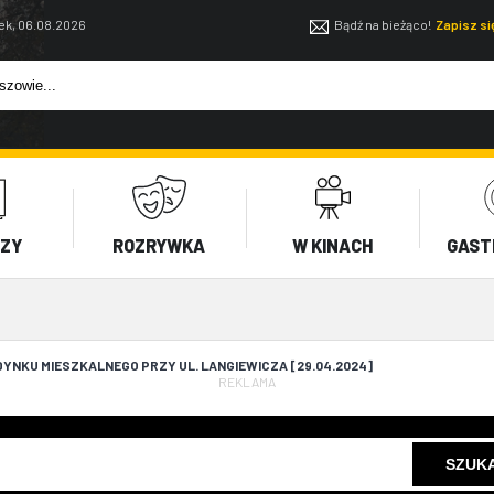
ek, 06.08.2026
Bądź na bieżąco!
Zapisz s
EZY
ROZRYWKA
W KINACH
GAST
YNKU MIESZKALNEGO PRZY UL. LANGIEWICZA [29.04.2024]
REKLAMA