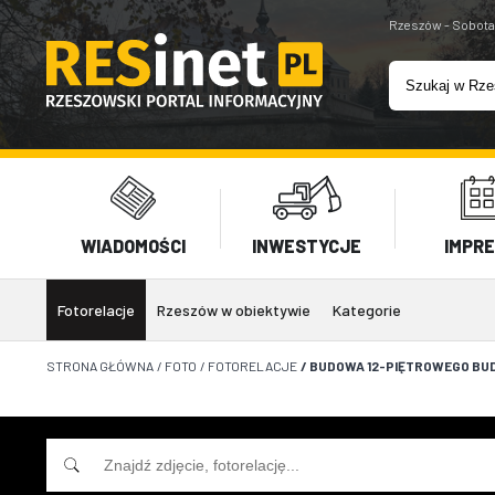
Rzeszów - Sobota
WIADOMOŚCI
INWESTYCJE
IMPR
Fotorelacje
Rzeszów w obiektywie
Kategorie
STRONA GŁÓWNA
/
FOTO
/
FOTORELACJE
/
BUDOWA 12-PIĘTROWEGO BUD