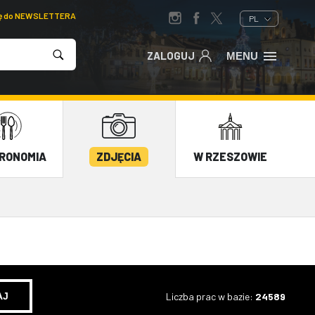
ię do NEWSLETTERA
PL
ZALOGUJ
MENU
RONOMIA
ZDJĘCIA
W RZESZOWIE
Liczba prac w bazie:
24589