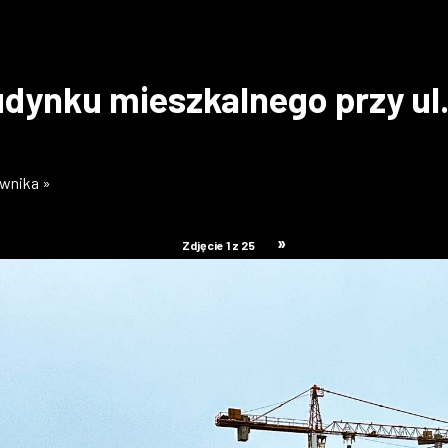
dynku mieszkalnego przy ul.
ownika »
»
Zdjęcie 1 z 25