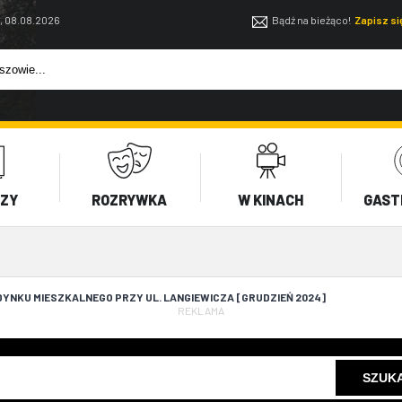
, 08.08.2026
Bądź na bieżąco!
Zapisz s
EZY
ROZRYWKA
W KINACH
GAST
YNKU MIESZKALNEGO PRZY UL. LANGIEWICZA [GRUDZIEŃ 2024]
REKLAMA