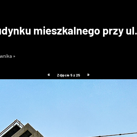
dynku mieszkalnego przy ul.
ownika »
«
»
Zdjęcie 5 z 25