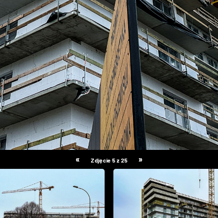
«
»
Zdjęcie 5 z 25