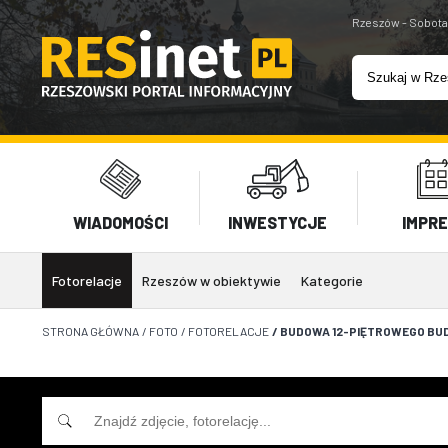
Rzeszów - Sobota
WIADOMOŚCI
INWESTYCJE
IMPR
Fotorelacje
Rzeszów w obiektywie
Kategorie
STRONA GŁÓWNA
/
FOTO
/
FOTORELACJE
/
BUDOWA 12-PIĘTROWEGO BUD