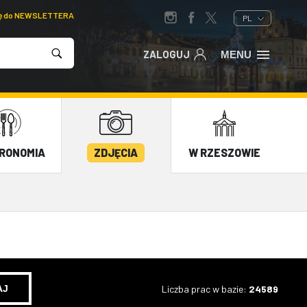
ię do NEWSLETTERA
PL
ZALOGUJ
MENU
RONOMIA
ZDJĘCIA
W RZESZOWIE
Liczba prac w bazie:
24589