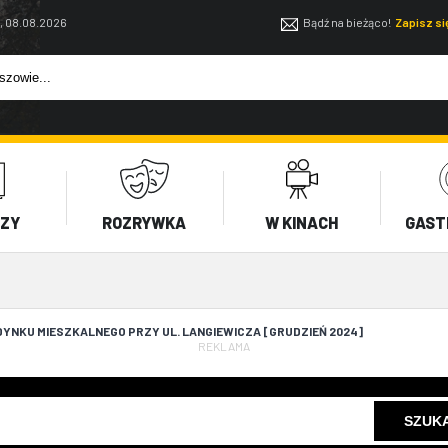
, 08.08.2026
Bądź na bieżąco!
Zapisz s
EZY
ROZRYWKA
W KINACH
GAST
YNKU MIESZKALNEGO PRZY UL. LANGIEWICZA [GRUDZIEŃ 2024]
REKLAMA