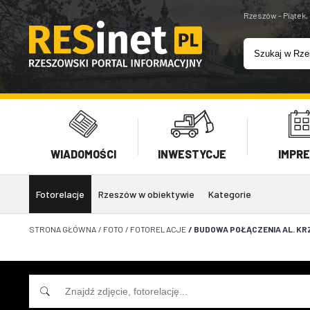
Rzeszów - Piątek,
WIADOMOŚCI
INWESTYCJE
IMPR
Fotorelacje
Rzeszów w obiektywie
Kategorie
STRONA GŁÓWNA
/
FOTO
/
FOTORELACJE
/
BUDOWA POŁĄCZENIA AL. KRZ