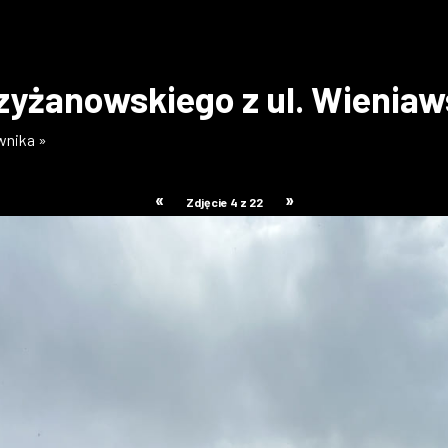
zyżanowskiego z ul. Wienia
ownika »
«
»
Zdjęcie 4 z 22