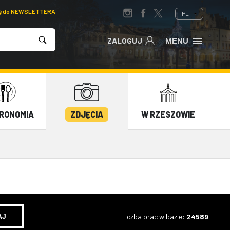
ię do NEWSLETTERA
PL
ZALOGUJ
MENU
RONOMIA
ZDJĘCIA
W RZESZOWIE
Liczba prac w bazie:
24589