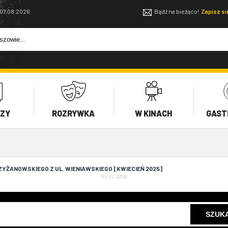
 07.08.2026
Bądź na bieżąco!
Zapisz s
EZY
ROZRYWKA
W KINACH
GAST
YŻANOWSKIEGO Z UL. WIENIAWSKIEGO [KWIECIEŃ 2025]
REKLAMA