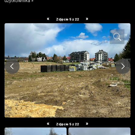
użytkownika »
ZDJĘCIA
«
»
Zdjęcie 5 z 22
W RZESZOWIE
«
»
Zdjęcie 5 z 22