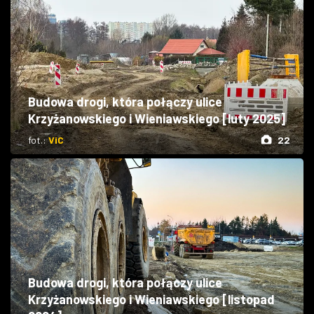
Budowa drogi, która połączy ulice
Krzyżanowskiego i Wieniawskiego [luty 2025]
fot.:
ViC
22
Budowa drogi, która połączy ulice
Krzyżanowskiego i Wieniawskiego [listopad