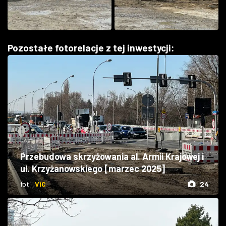
Pozostałe fotorelacje z tej inwestycji:
Przebudowa skrzyżowania al. Armii Krajowej i
ul. Krzyżanowskiego [marzec 2025]
fot.:
ViC
24