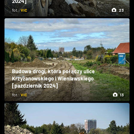
2024]
fot.:
ViC
23
Budowa drogi, która połączy ulice
Krzyżanowskiego i Wieniawskiego
[październik 2024]
fot.:
ViC
13