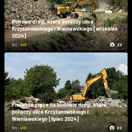
Budowa drogi, która połączy ulice
Krzyżanowskiego i Wieniawskiego [wrzesień
2024]
fot.:
ViC
23
Pierwsze prace na budowie drogi, która
połączy ulice Krzyżanowskiego i
Wieniawskiego [lipiec 2024]
fot.:
ViC
22