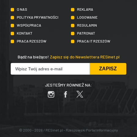
O NAS
REKLAMA
POLITYKA PRYWATNOŚCI
LOGOWANIE
WSPÓŁPRACA
REGULAMIN
KONTAKT
PATRONAT
PRACA RZESZÓW
PRACA IT RZESZÓW
Bądź na bieżąco!
Zapisz się do Newslettera RESinet.pl
JESTEŚMY RÓWNIEŻ NA:
© 2000 - 2026 / RESinet.pl - Rzeszowski Portal Informacyjny