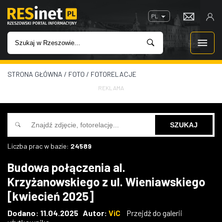
PL
STRONA GŁÓWNA
/
FOTO
/
FOTORELACJE
WIADOMOŚCI
REKLAMA
INWESTYCJE
IMPREZY
Liczba prac w bazie:
24589
ROZRYWKA
Budowa połączenia al.
Krzyżanowskiego z ul. Wieniawskiego
W KINACH
[kwiecień 2025]
GASTRONOMIA
Dodano: 11.04.2025 Autor:
ViC
Przejdź do galerii