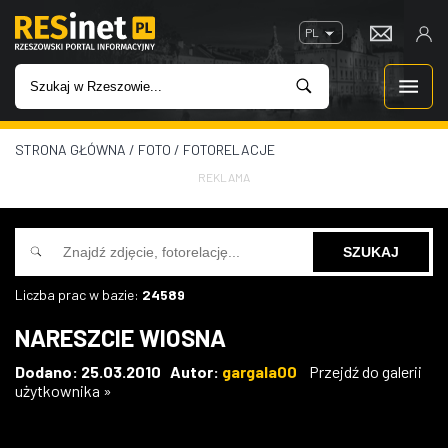
PL
STRONA GŁÓWNA
/
FOTO
/
FOTORELACJE
WIADOMOŚCI
REKLAMA
INWESTYCJE
IMPREZY
Liczba prac w bazie:
24589
ROZRYWKA
NARESZCIE WIOSNA
W KINACH
Dodano: 25.03.2010 Autor:
gargala00
Przejdź do galerii
użytkownika »
GASTRONOMIA