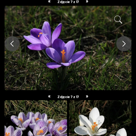
«
»
Zdjęcie 7 z 17
ZDJĘCIA
W RZESZOWIE
«
»
Zdjęcie 7 z 17