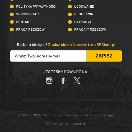
POLITYKA PRYWATNOŚCI
LOGOWANIE
WSPÓŁPRACA
REGULAMIN
KONTAKT
PATRONAT
PRACA RZESZÓW
PRACA IT RZESZÓW
Bądź na bieżąco!
Zapisz się do Newslettera RESinet.pl
JESTEŚMY RÓWNIEŻ NA:
© 2000 - 2026 / RESinet.pl - Rzeszowski Portal Informacyjny
Realizacja
TiO Interactive