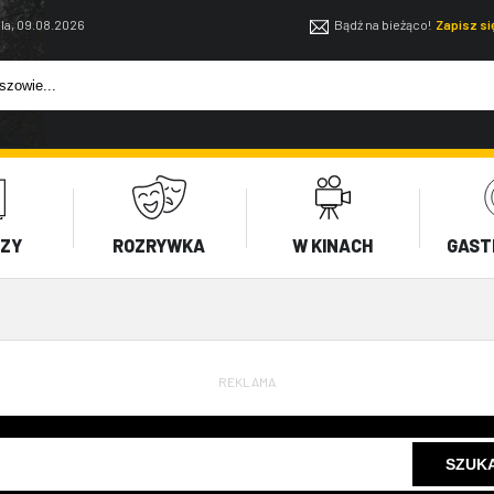
la, 09.08.2026
Bądź na bieżąco!
Zapisz s
EZY
ROZRYWKA
W KINACH
GAST
REKLAMA