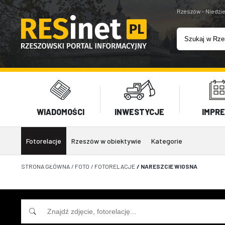
Rzeszów - Niedzie
WIADOMOŚCI
INWESTYCJE
IMPR
Fotorelacje
Rzeszów w obiektywie
Kategorie
STRONA GŁÓWNA
/
FOTO
/
FOTORELACJE
/
NARESZCIE WIOSNA