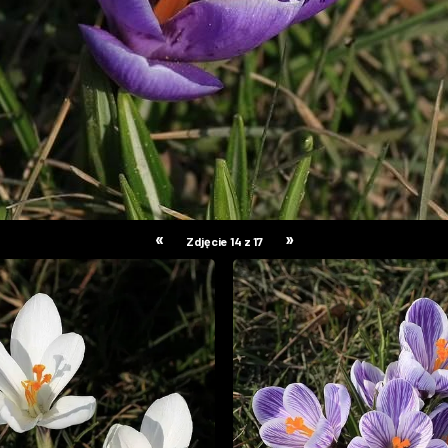
«
»
Zdjęcie 14 z 17