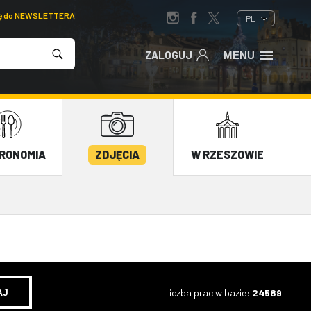
ię do NEWSLETTERA
PL
ZALOGUJ
MENU
RONOMIA
ZDJĘCIA
W RZESZOWIE
Liczba prac w bazie:
24589