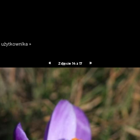
ii użytkownika »
«
»
Zdjęcie 14 z 17