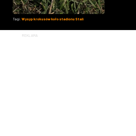
Tagi:
Wysyp krokusów koło stadionu Stali
REKLAMA