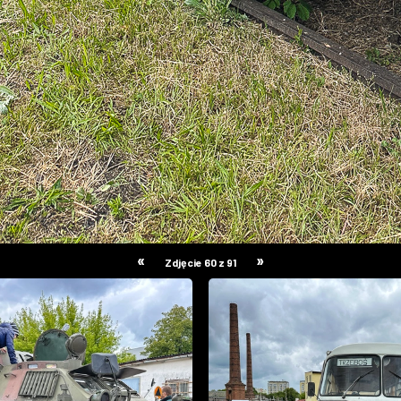
«
»
Zdjęcie 60 z 91