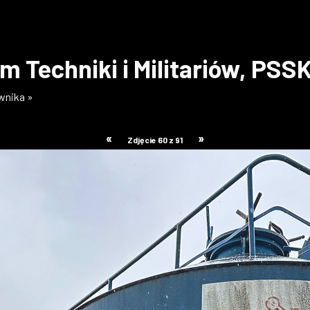
Techniki i Militariów, PSSK
ownika »
«
»
Zdjęcie 60 z 91