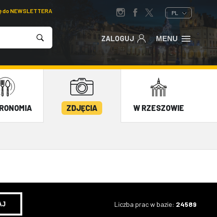
ię do NEWSLETTERA
PL
ZALOGUJ
MENU
RONOMIA
ZDJĘCIA
W RZESZOWIE
Liczba prac w bazie:
24589