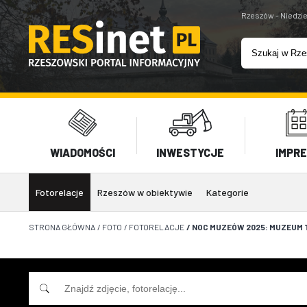
Rzeszów - Niedzie
WIADOMOŚCI
INWESTYCJE
IMPR
Fotorelacje
Rzeszów w obiektywie
Kategorie
STRONA GŁÓWNA
/
FOTO
/
FOTORELACJE
/
NOC MUZEÓW 2025: MUZEUM TE