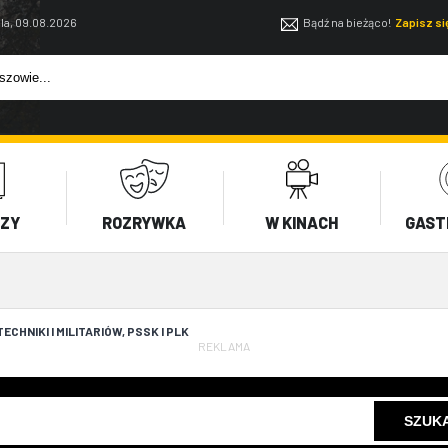
la, 09.08.2026
Bądź na bieżąco!
Zapisz s
EZY
ROZRYWKA
W KINACH
GAST
CHNIKI I MILITARIÓW, PSSK I PLK
REKLAMA