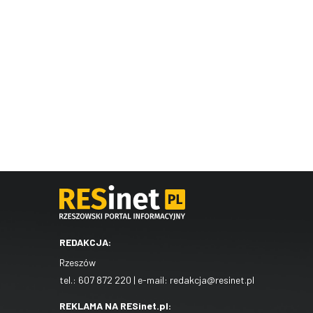
REDAKCJA:
Rzeszów
tel.:
607 872 220
| e-mail:
redakcja@resinet.pl
REKLAMA NA RESinet.pl: