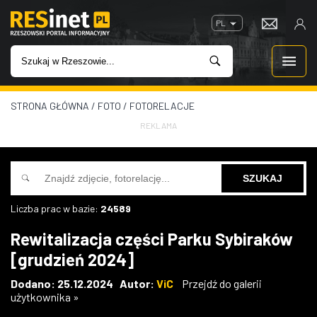
PL
STRONA GŁÓWNA
/
FOTO
/
FOTORELACJE
WIADOMOŚCI
REKLAMA
INWESTYCJE
IMPREZY
Liczba prac w bazie:
24589
ROZRYWKA
Rewitalizacja części Parku Sybiraków
[grudzień 2024]
W KINACH
Dodano: 25.12.2024 Autor:
ViC
Przejdź do galerii
użytkownika »
GASTRONOMIA