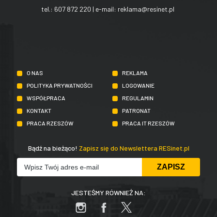
tel.:
607 872 220
| e-mail:
reklama@resinet.pl
O NAS
REKLAMA
POLITYKA PRYWATNOŚCI
LOGOWANIE
WSPÓŁPRACA
REGULAMIN
KONTAKT
PATRONAT
PRACA RZESZÓW
PRACA IT RZESZÓW
Bądź na bieżąco!
Zapisz się do Newslettera RESinet.pl
JESTEŚMY RÓWNIEŻ NA: