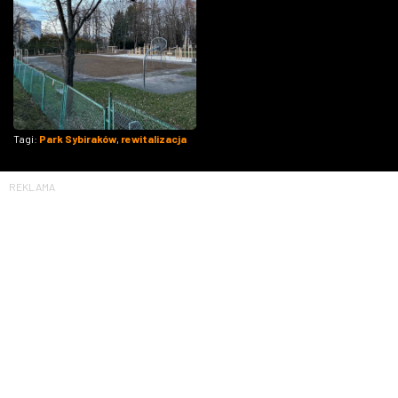
Tagi:
Park Sybiraków
,
rewitalizacja
REKLAMA