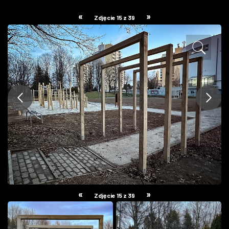
ZDJĘCIA
«
»
Zdjęcie 15 z 39
W RZESZOWIE
«
»
Zdjęcie 15 z 39