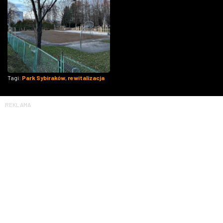
Tagi:
Park Sybiraków
,
rewitalizacja
REKLAMA