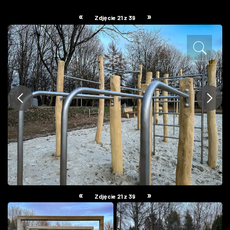
ZDJĘCIA
«
»
Zdjęcie 21 z 39
W RZESZOWIE
«
»
Zdjęcie 21 z 39