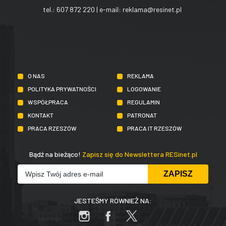
tel.:
607 872 220
| e-mail:
reklama@resinet.pl
O NAS
REKLAMA
POLITYKA PRYWATNOŚCI
LOGOWANIE
WSPÓŁPRACA
REGULAMIN
KONTAKT
PATRONAT
PRACA RZESZÓW
PRACA IT RZESZÓW
Bądź na bieżąco!
Zapisz się do Newslettera RESinet.pl
JESTEŚMY RÓWNIEŻ NA: