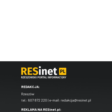
REDAKCJA:
Rzeszów
tel.:
607 872 220
| e-mail:
redakcja@resinet.pl
REKLAMA NA RESinet.pl: