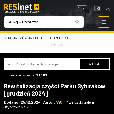
PL
STRONA GŁÓWNA
/
FOTO
/
FOTORELACJE
WIADOMOŚCI
REKLAMA
INWESTYCJE
IMPREZY
Liczba prac w bazie:
24589
ROZRYWKA
Rewitalizacja części Parku Sybiraków
[grudzień 2024]
W KINACH
Dodano: 25.12.2024 Autor:
ViC
Przejdź do galerii
użytkownika »
GASTRONOMIA