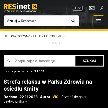
PL
STRONA GŁÓWNA
/
FOTO
/
FOTORELACJE
WIADOMOŚCI
REKLAMA
INWESTYCJE
IMPREZY
Liczba prac w bazie:
24589
ROZRYWKA
Strefa relaksu w Parku Zdrowia na
osiedlu Kmity
W KINACH
Dodano: 22.11.2024 Autor:
ViC
Przejdź do galerii
użytkownika »
GASTRONOMIA