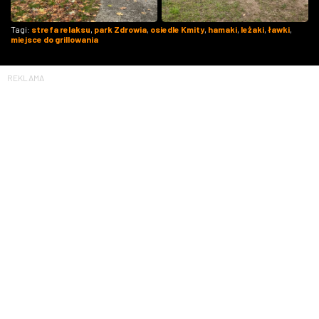
Tagi:
strefa relaksu
,
park Zdrowia
,
osiedle Kmity
,
hamaki
,
leżaki
,
ławki
,
miejsce do grillowania
REKLAMA