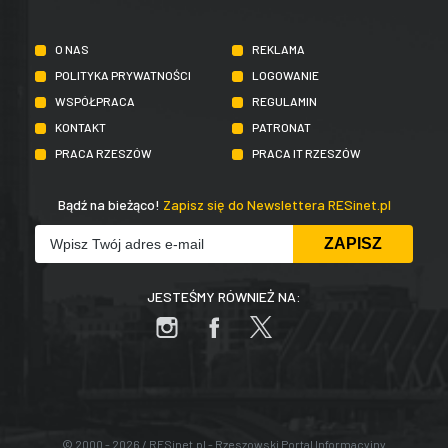
O NAS
REKLAMA
POLITYKA PRYWATNOŚCI
LOGOWANIE
WSPÓŁPRACA
REGULAMIN
KONTAKT
PATRONAT
PRACA RZESZÓW
PRACA IT RZESZÓW
Bądź na bieżąco!
Zapisz się do Newslettera RESinet.pl
JESTEŚMY RÓWNIEŻ NA:
© 2000 - 2026 / RESinet.pl - Rzeszowski Portal Informacyjny