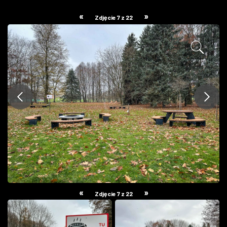
ZDJĘCIA
«
»
Zdjęcie 7 z 22
W RZESZOWIE
«
»
Zdjęcie 7 z 22