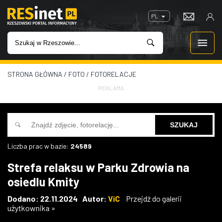
PL
STRONA GŁÓWNA
/
FOTO
/
FOTORELACJE
WIADOMOŚCI
REKLAMA
INWESTYCJE
IMPREZY
Liczba prac w bazie:
24589
ROZRYWKA
Strefa relaksu w Parku Zdrowia na
osiedlu Kmity
W KINACH
Dodano: 22.11.2024 Autor:
ViC
Przejdź do galerii
użytkownika »
GASTRONOMIA