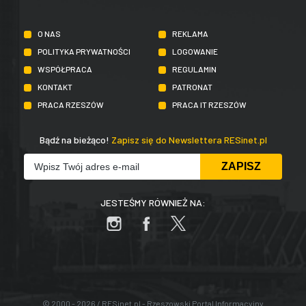
O NAS
REKLAMA
POLITYKA PRYWATNOŚCI
LOGOWANIE
WSPÓŁPRACA
REGULAMIN
KONTAKT
PATRONAT
PRACA RZESZÓW
PRACA IT RZESZÓW
Bądź na bieżąco!
Zapisz się do Newslettera RESinet.pl
JESTEŚMY RÓWNIEŻ NA:
© 2000 - 2026 / RESinet.pl - Rzeszowski Portal Informacyjny