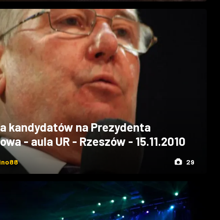
a kandydatów na Prezydenta
owa - aula UR - Rzeszów - 15.11.2010
ino88
29