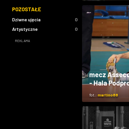
POZOSTAŁE
Dziwne ujęcia
0
Artystyczne
0
REKLAMA
mecz Asseco 
- Hala Podpr
fot.:
martino88