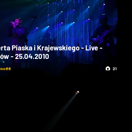
rta Piaska i Krajewskiego - Live -
ów - 25.04.2010
ino88
21