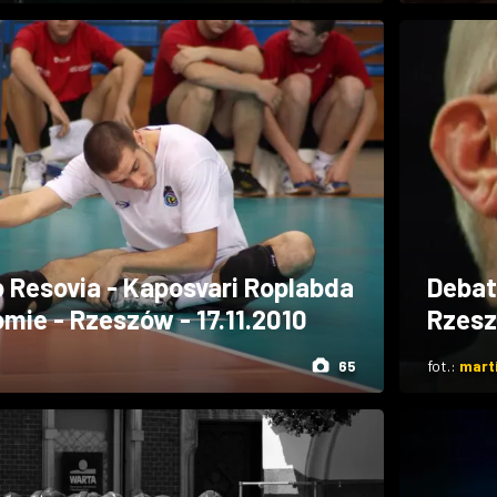
Resovia - Kaposvari Roplabda
Debat
omie - Rzeszów - 17.11.2010
Rzesz
65
fot.:
mart