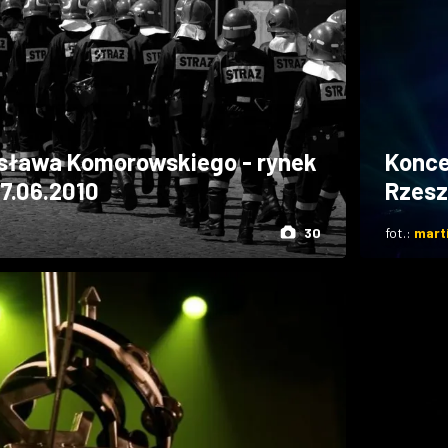
isława Komorowskiego - rynek
Konce
17.06.2010
Rzesz
30
fot.:
mart