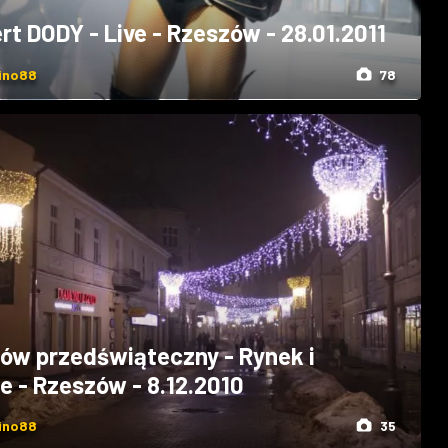
rt DODY - Live - Rzeszów - 28.01.2011
ino88
78
ów przedświąteczny - Rynek i
ce - Rzeszów - 8.12.2010
ino88
35