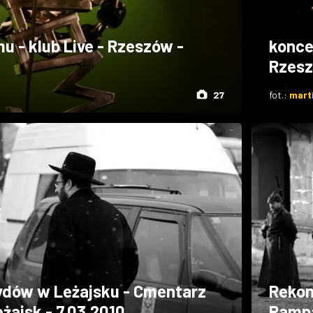
u - klub Live - Rzeszów -
koncer
Rzesz
27
fot.:
mart
ydów w Leżajsku - Cmentarz
Rekon
żajsk - 7.03.2010
Rampa