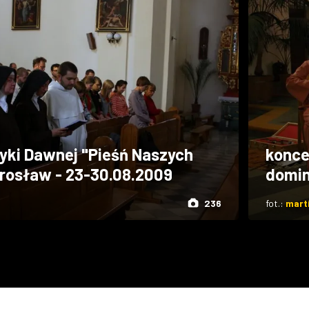
yki Dawnej "Pieśń Naszych
konce
arosław - 23-30.08.2009
domin
236
fot.:
mart