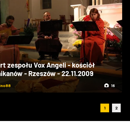
rt zespołu Vox Angeli - kościół
ikanów - Rzeszów - 22.11.2009
ino88
16
1
2