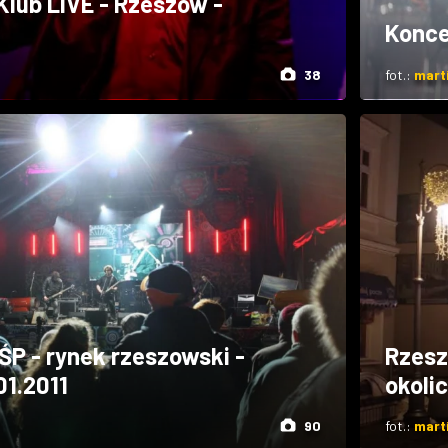
Klub LIVE - Rzeszów -
Konce
38
fot.:
mart
ŚP - rynek rzeszowski -
Rzesz
01.2011
okoli
90
fot.:
mart