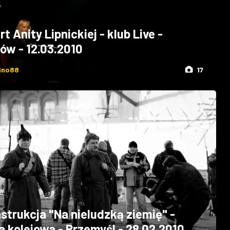
t Anity Lipnickiej - klub Live -
ów - 12.03.2010
ino88
17
strukcja "Na nieludzką ziemię" -
 kolejowa - Przemyśl - 28.02.2010