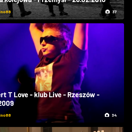
ino88
37
rt T Love - klub Live - Rzeszów -
.2009
ino88
34