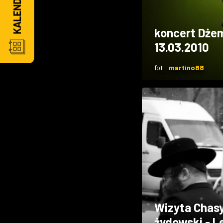
koncert Dżem
13.03.2010
fot.:
martino88
Wizyta Chas
żydowski - Le