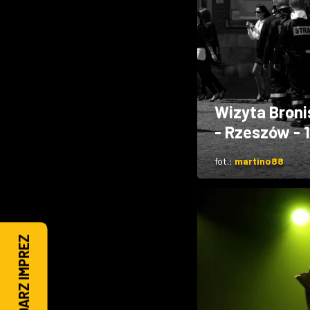
Wizyta Bron
- Rzeszów - 
fot.:
martino88
KALENDARZ IMPREZ