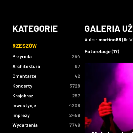
KATEGORIE
GALERIA U
Autor:
martino88
| Iloś
RZESZÓW
Fotorelacje (17)
Przyroda
254
Architektura
67
Cmentarze
42
Koncerty
5728
Krajobraz
257
Inwestycje
4208
Imprezy
2459
Wydarzenia
7749