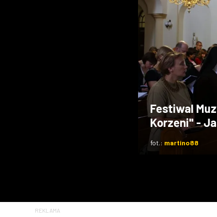
Festiwal Muz
Korzeni" - J
fot.:
martino88
REKLAMA