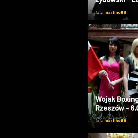
fot.:
martino88
Wojak Boxing
Rzeszów - 6.
fot.:
martino88