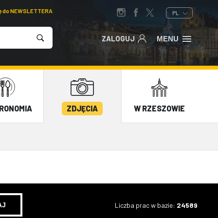
ię do NEWSLETTERA
PL
ZALOGUJ
MENU
RONOMIA
ZDJĘCIA
W RZESZOWIE
Liczba prac w bazie:
24589