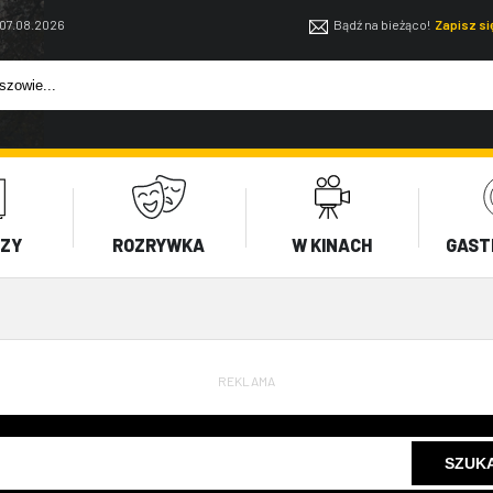
 07.08.2026
Bądź na bieżąco!
Zapisz s
EZY
ROZRYWKA
W KINACH
GAST
REKLAMA