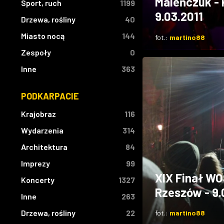
Maleńczuk - 
Sport, ruch
1199
9.03.2011
Drzewa, rośliny
40
Miasto nocą
144
fot.:
martino88
Zespoły
0
Inne
363
PODKARPACIE
Krajobraz
116
Wydarzenia
314
Architektura
84
Imprezy
99
XIX Finał WO
Koncerty
1327
Rzeszów - 9.
Inne
263
Drzewa, rośliny
22
fot.:
martino88