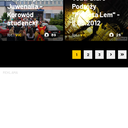
Juwenalia -
Podróży
Korowód
"Planeta Lem" -
studencki
6.05.2012
fot.:
ViC
89
fot.:
ViC
26
1
2
3
REKLAMA