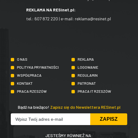
REKLAMA NA RESinet.pl:
tel.:
607 872 220
| e-mail:
reklama@resinet.pl
O NAS
REKLAMA
POLITYKA PRYWATNOŚCI
LOGOWANIE
WSPÓŁPRACA
REGULAMIN
KONTAKT
PATRONAT
PRACA RZESZÓW
PRACA IT RZESZÓW
Bądź na bieżąco!
Zapisz się do Newslettera RESinet.pl
JESTEŚMY RÓWNIEŻ NA: