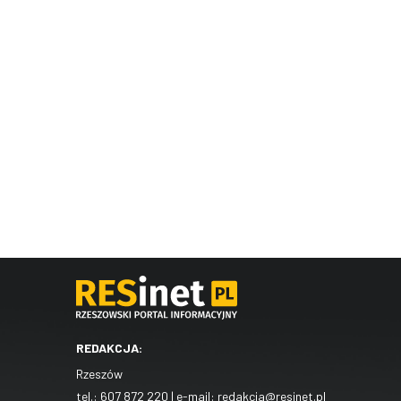
REDAKCJA:
Rzeszów
tel.:
607 872 220
| e-mail:
redakcja@resinet.pl