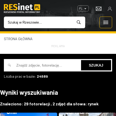
PL
STRONA GŁÓWNA
WIADOMOŚCI
REKLAMA
INWESTYCJE
IMPREZY
Liczba prac w bazie:
24589
ROZRYWKA
Wyniki wyszukiwania
W KINACH
20 lat Polski w
Znaleziono:
29
fotorelacji ,
2
zdjęć dla słowa:
rynek
GASTRONOMIA
Unii
Jarmark