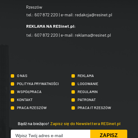
Rzeszów
tel.:
607 872 220
| e-mail:
redakcja@resinet.pl
REKLAMA NA RESinet.pl:
tel.:
607 872 220
| e-mail:
reklama@resinet.pl
O NAS
REKLAMA
POLITYKA PRYWATNOŚCI
LOGOWANIE
WSPÓŁPRACA
REGULAMIN
KONTAKT
PATRONAT
PRACA RZESZÓW
PRACA IT RZESZÓW
Bądź na bieżąco!
Zapisz się do Newslettera RESinet.pl