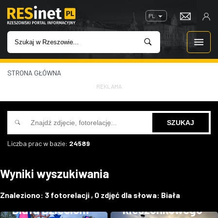
PL
STRONA GŁÓWNA
WIADOMOŚCI
REKLAMA
INWESTYCJE
IMPREZY
Liczba prac w bazie:
24589
ROZRYWKA
Wyniki wyszukiwania
W KINACH
Budowa ogrodu
Znaleziono:
3
fotorelacji ,
0
zdjęć dla słowa:
Biała
GASTRONOMIA
Biała Dzieciom
kieszonkowego