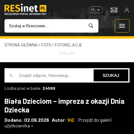
PL
STRONA GŁÓWNA
/
FOTO
/
FOTORELACJE
WIADOMOŚCI
REKLAMA
INWESTYCJE
IMPREZY
Liczba prac w bazie:
24589
ROZRYWKA
Biała Dzieciom – impreza z okazji Dnia
Dziecka
W KINACH
Dodano: 02.06.2026 Autor:
ViC
Przejdź do galerii
użytkownika »
GASTRONOMIA