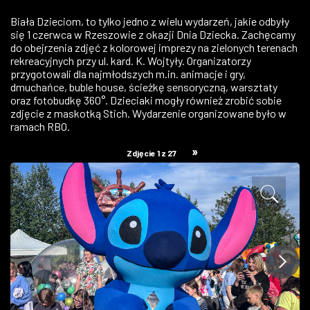
ZDJĘCIA
Biała Dzieciom, to tylko jedno z wielu wydarzeń, jakie odbyły
się 1 czerwca w Rzeszowie z okazji Dnia Dziecka. Zachęcamy
do obejrzenia zdjęć z kolorowej imprezy na zielonych terenach
W RZESZOWIE
rekreacyjnych przy ul. kard. K. Wojtyły. Organizatorzy
przygotowali dla najmłodszych m.in. animacje i gry,
dmuchańce, buble house, ścieżkę sensoryczną, warsztaty
oraz fotobudkę 360°. Dzieciaki mogły również zrobić sobie
zdjęcie z maskotką Stich. Wydarzenie organizowane było w
ramach RBO.
»
Zdjęcie 1 z 27