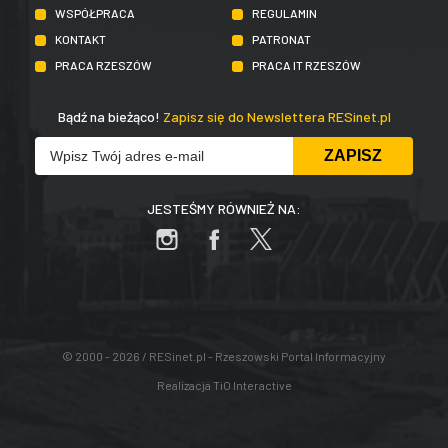
WSPÓŁPRACA
REGULAMIN
KONTAKT
PATRONAT
PRACA RZESZÓW
PRACA IT RZESZÓW
Bądź na bieżąco!
Zapisz się do Newslettera RESinet.pl
JESTEŚMY RÓWNIEŻ NA:
© 2000 - 2026 / RESinet.pl - Rzeszowski Portal Informacyjny
Realizacja
TiO Interactive