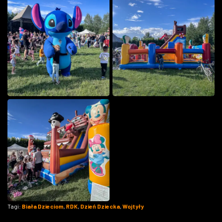
Tagi:
Biała Dzieciom
,
RDK
,
Dzień Dziecka
,
Wojtyły