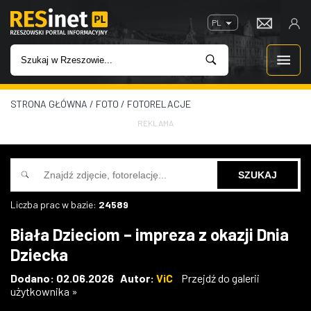
PL
STRONA GŁÓWNA
/
FOTO
/
FOTORELACJE
WIADOMOŚCI
REKLAMA
INWESTYCJE
IMPREZY
Liczba prac w bazie:
24589
ROZRYWKA
Biała Dzieciom – impreza z okazji Dnia
Dziecka
W KINACH
Dodano: 02.06.2026 Autor:
ViC
Przejdź do galerii
użytkownika »
GASTRONOMIA