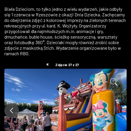
ZDJĘCIA
Biała Dzieciom, to tylko jedno z wielu wydarzeń, jakie odbyły
się 1 czerwca w Rzeszowie z okazji Dnia Dziecka. Zachęcamy
do obejrzenia zdjęć z kolorowej imprezy na zielonych terenach
W RZESZOWIE
rekreacyjnych przy ul. kard. K. Wojtyły. Organizatorzy
przygotowali dla najmłodszych m.in. animacje i gry,
dmuchańce, buble house, ścieżkę sensoryczną, warsztaty
oraz fotobudkę 360°. Dzieciaki mogły również zrobić sobie
zdjęcie z maskotką Stich. Wydarzenie organizowane było w
ramach RBO.
«
Zdjęcie 27 z 27