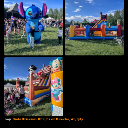
Tagi:
Biała Dzieciom
,
RDK
,
Dzień Dziecka
,
Wojtyły