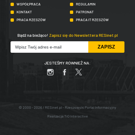
WSPÓŁPRACA
REGULAMIN
KONTAKT
PATRONAT
PRACA RZESZÓW
PRACA IT RZESZÓW
Bądź na bieżąco!
Zapisz się do Newslettera RESinet.pl
JESTEŚMY RÓWNIEŻ NA:
© 2000 - 2026 / RESinet.pl - Rzeszowski Portal Informacyjny
Realizacja
TiO Interactive