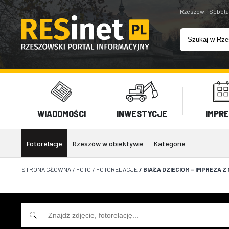
Rzeszów - Sobota
WIADOMOŚCI
INWESTYCJE
IMPR
Fotorelacje
Rzeszów w obiektywie
Kategorie
STRONA GŁÓWNA
/
FOTO
/
FOTORELACJE
/
BIAŁA DZIECIOM – IMPREZA Z