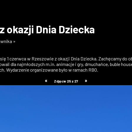
z okazji Dnia Dziecka
ownika »
ły się 1 czerwca w Rzeszowie z okazji Dnia Dziecka. Zachęcamy do o
otowali dla najmłodszych m.in. animacje i gry, dmuchańce, buble ho
tich. Wydarzenie organizowane było w ramach RBO.
«
»
Zdjęcie 25 z 27