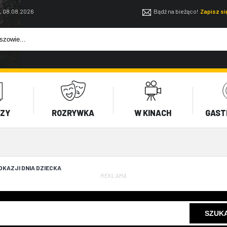
, 08.08.2026
Bądź na bieżąco!
Zapisz s
EZY
ROZRYWKA
W KINACH
GAST
 OKAZJI DNIA DZIECKA
REKLAMA