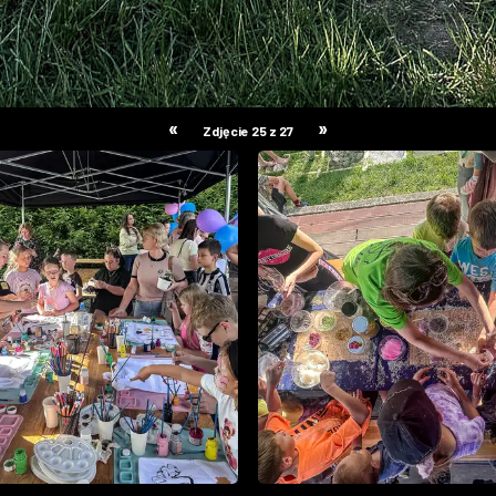
«
»
Zdjęcie 25 z 27