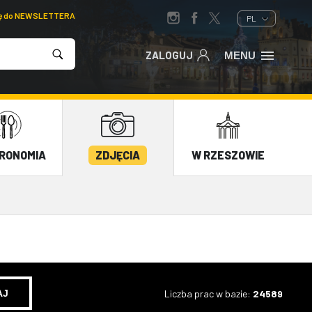
ię do NEWSLETTERA
PL
ZALOGUJ
MENU
RONOMIA
ZDJĘCIA
W RZESZOWIE
Liczba prac w bazie:
24589