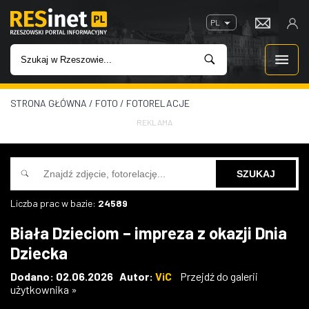
PL
STRONA GŁÓWNA
/
FOTO
/
FOTORELACJE
WIADOMOŚCI
REKLAMA
INWESTYCJE
IMPREZY
Liczba prac w bazie:
24589
ROZRYWKA
Biała Dzieciom – impreza z okazji Dnia
Dziecka
W KINACH
Dodano: 02.06.2026 Autor:
ViC
Przejdź do galerii
użytkownika »
GASTRONOMIA