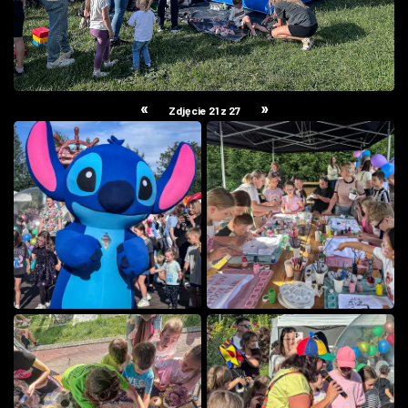
«
»
Zdjęcie 21 z 27