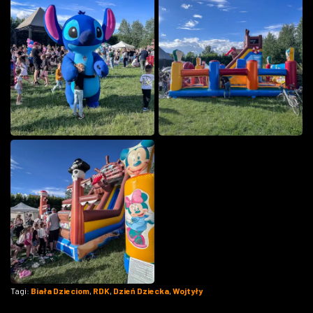
Tagi:
Biała Dzieciom
,
RDK
,
Dzień Dziecka
,
Wojtyły