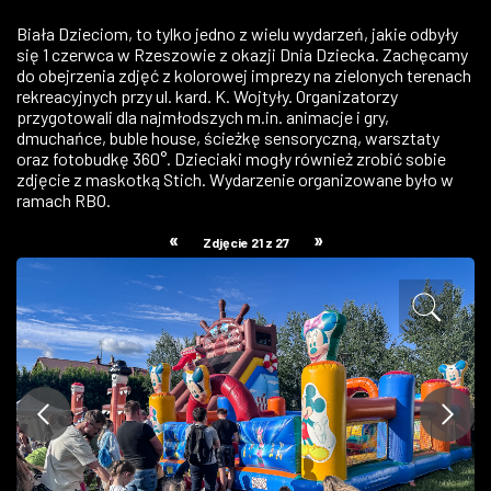
ZDJĘCIA
Biała Dzieciom, to tylko jedno z wielu wydarzeń, jakie odbyły
się 1 czerwca w Rzeszowie z okazji Dnia Dziecka. Zachęcamy
do obejrzenia zdjęć z kolorowej imprezy na zielonych terenach
W RZESZOWIE
rekreacyjnych przy ul. kard. K. Wojtyły. Organizatorzy
przygotowali dla najmłodszych m.in. animacje i gry,
dmuchańce, buble house, ścieżkę sensoryczną, warsztaty
oraz fotobudkę 360°. Dzieciaki mogły również zrobić sobie
zdjęcie z maskotką Stich. Wydarzenie organizowane było w
ramach RBO.
«
»
Zdjęcie 21 z 27