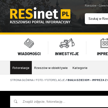
Rzeszów - Czwart
WIADOMOŚCI
INWESTYCJE
IMPR
Fotorelacje
Rzeszów w obiektywie
Kategorie
STRONA GŁÓWNA
/
FOTO
/
FOTORELACJE
/
BIAŁA DZIECIOM – IMPREZA Z