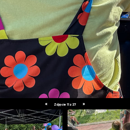
«
»
Zdjęcie 11 z 27