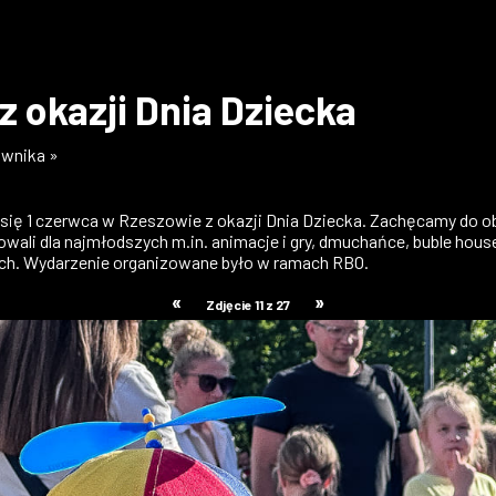
z okazji Dnia Dziecka
ownika »
ły się 1 czerwca w Rzeszowie z okazji Dnia Dziecka. Zachęcamy do o
otowali dla najmłodszych m.in. animacje i gry, dmuchańce, buble ho
tich. Wydarzenie organizowane było w ramach RBO.
«
»
Zdjęcie 11 z 27