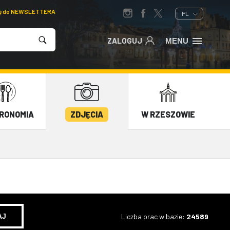
ię do NEWSLETTERA
PL
ZALOGUJ
MENU
RONOMIA
ZDJĘCIA
W RZESZOWIE
Liczba prac w bazie:
24589