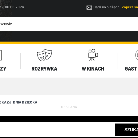
ek, 06.08.2026
Bądź na bieżąco!
Zapisz s
EZY
ROZRYWKA
W KINACH
GAST
 OKAZJI DNIA DZIECKA
REKLAMA