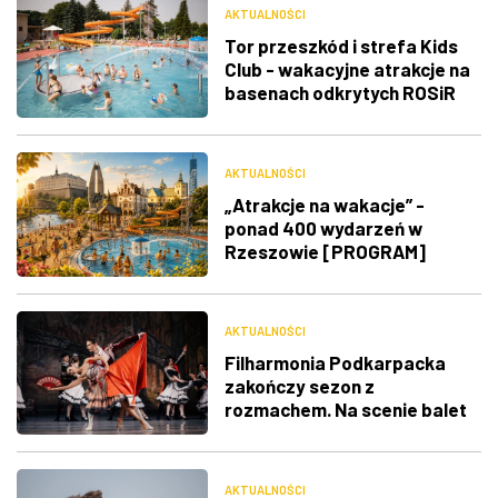
AKTUALNOŚCI
Tor przeszkód i strefa Kids
Club - wakacyjne atrakcje na
basenach odkrytych ROSiR
AKTUALNOŚCI
„Atrakcje na wakacje” -
ponad 400 wydarzeń w
Rzeszowie [PROGRAM]
AKTUALNOŚCI
Filharmonia Podkarpacka
zakończy sezon z
rozmachem. Na scenie balet
"Don Kichot"
AKTUALNOŚCI