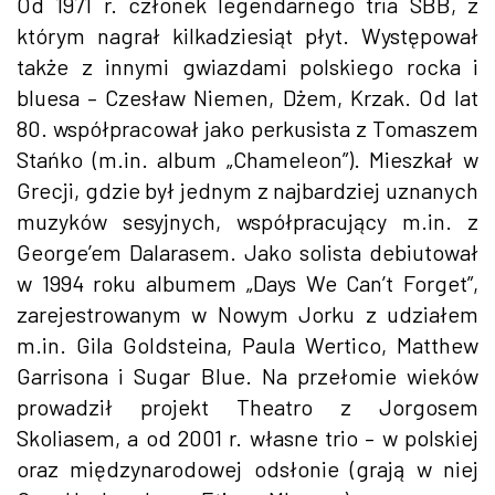
Od 1971 r. członek legendarnego tria SBB, z
którym nagrał kilkadziesiąt płyt. Występował
także z innymi gwiazdami polskiego rocka i
bluesa – Czesław Niemen, Dżem, Krzak. Od lat
80. współpracował jako perkusista z Tomaszem
Stańko (m.in. album „Chameleon”). Mieszkał w
Grecji, gdzie był jednym z najbardziej uznanych
muzyków sesyjnych, współpracujący m.in. z
George’em Dalarasem. Jako solista debiutował
w 1994 roku albumem „Days We Can’t Forget”,
zarejestrowanym w Nowym Jorku z udziałem
m.in. Gila Goldsteina, Paula Wertico, Matthew
Garrisona i Sugar Blue. Na przełomie wieków
prowadził projekt Theatro z Jorgosem
Skoliasem, a od 2001 r. własne trio – w polskiej
oraz międzynarodowej odsłonie (grają w niej