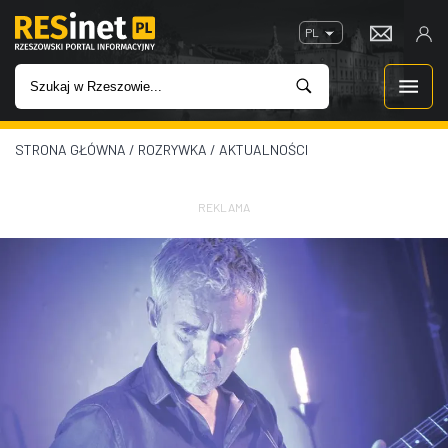
PL
STRONA GŁÓWNA
/
ROZRYWKA
/
AKTUALNOŚCI
WIADOMOŚCI
INWESTYCJE
REKLAMA
IMPREZY
ROZRYWKA
W KINACH
GASTRONOMIA