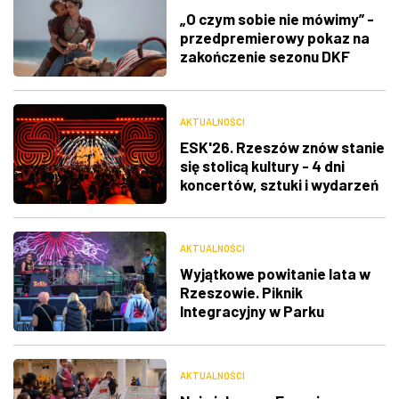
„O czym sobie nie mówimy” -
przedpremierowy pokaz na
zakończenie sezonu DKF
„Klaps”
AKTUALNOŚCI
ESK'26. Rzeszów znów stanie
się stolicą kultury - 4 dni
koncertów, sztuki i wydarzeń
AKTUALNOŚCI
Wyjątkowe powitanie lata w
Rzeszowie. Piknik
Integracyjny w Parku
Jedności Polonii z Macierzą
AKTUALNOŚCI