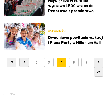
Największa w Europie
wystawa LEGO wraca do
Rzeszowa z premierową
ekspozycją
AKTUALNOŚCI
Dwudniowe powitanie wakacji
i Piana Party w Millenium Hall
2
3
4
5
6
REKLAMA