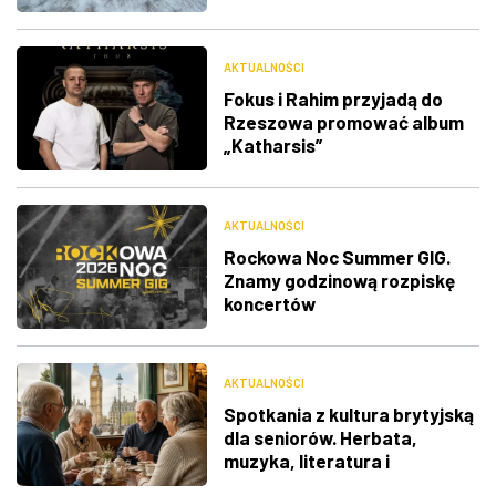
RDK
AKTUALNOŚCI
Fokus i Rahim przyjadą do
Rzeszowa promować album
„Katharsis”
AKTUALNOŚCI
Rockowa Noc Summer GIG.
Znamy godzinową rozpiskę
koncertów
AKTUALNOŚCI
Spotkania z kultura brytyjską
dla seniorów. Herbata,
muzyka, literatura i
ciekawostki