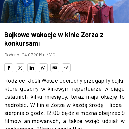
ZDJĘCIA
W RZESZOWIE
Bajkowe wakacje w kinie Zorza z
konkursami
Dodano: 04.07.2019 r. /
ViC
Rodzice! Jeśli Wasze pociechy przegapiły bajki,
które gościły w kinowym repertuarze w ciągu
ostatnich kilku miesięcy, teraz maja okazję to
nadrobić. W kinie Zorza w każdą środę - lipca i
sierpnia o godz. 12:00 będzie można obejrzeć 9
filmów animowanych, a także wziąć udział w
konkursach. Bilety w cenie 11 zł