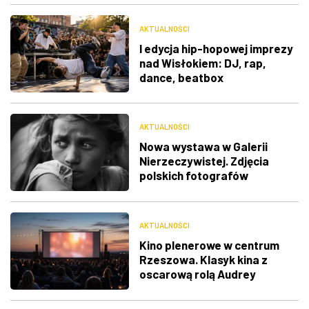
AKTUALNOŚCI
I edycja hip-hopowej imprezy
nad Wisłokiem: DJ, rap,
dance, beatbox
AKTUALNOŚCI
Nowa wystawa w Galerii
Nierzeczywistej. Zdjęcia
polskich fotografów
docenione na świecie
AKTUALNOŚCI
Kino plenerowe w centrum
Rzeszowa. Klasyk kina z
oscarową rolą Audrey
Hepburn