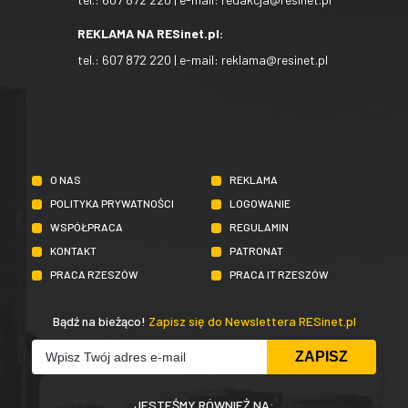
REKLAMA NA RESinet.pl:
tel.:
607 872 220
| e-mail:
reklama@resinet.pl
O NAS
REKLAMA
POLITYKA PRYWATNOŚCI
LOGOWANIE
WSPÓŁPRACA
REGULAMIN
KONTAKT
PATRONAT
PRACA RZESZÓW
PRACA IT RZESZÓW
Bądź na bieżąco!
Zapisz się do Newslettera RESinet.pl
JESTEŚMY RÓWNIEŻ NA: