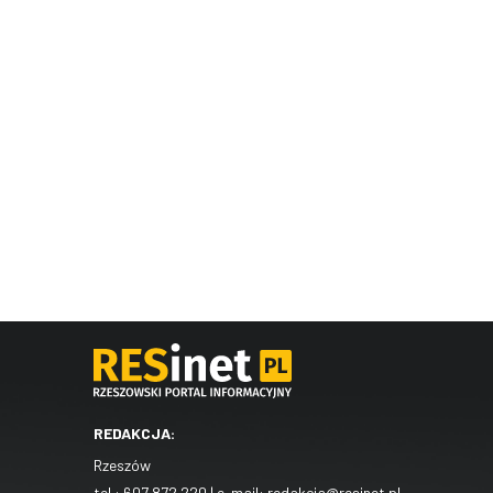
REDAKCJA:
Rzeszów
tel.:
607 872 220
| e-mail:
redakcja@resinet.pl