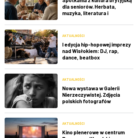
Spotkania z kultura brytyjską
dla seniorów. Herbata,
muzyka, literatura i
ciekawostki
AKTUALNOŚCI
I edycja hip-hopowej imprezy
nad Wisłokiem: DJ, rap,
dance, beatbox
AKTUALNOŚCI
Nowa wystawa w Galerii
Nierzeczywistej. Zdjęcia
polskich fotografów
docenione na świecie
AKTUALNOŚCI
Kino plenerowe w centrum