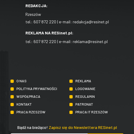
REDAKCJA:
Rzeszów
tel.:
607 872 220
| e-mail:
redakcja@resinet.pl
REKLAMA NA RESinet.pl:
tel.:
607 872 220
| e-mail:
reklama@resinet.pl
O NAS
REKLAMA
POLITYKA PRYWATNOŚCI
LOGOWANIE
WSPÓŁPRACA
REGULAMIN
KONTAKT
PATRONAT
PRACA RZESZÓW
PRACA IT RZESZÓW
Bądź na bieżąco!
Zapisz się do Newslettera RESinet.pl