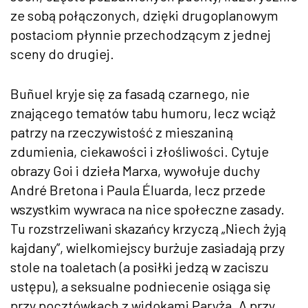
ze sobą połączonych, dzięki drugoplanowym
postaciom płynnie przechodzącym z jednej
sceny do drugiej.
Buñuel kryje się za fasadą czarnego, nie
znającego tematów tabu humoru, lecz wciąż
patrzy na rzeczywistość z mieszaniną
zdumienia, ciekawości i złośliwości. Cytuje
obrazy Goi i dzieła Marxa, wywołuje duchy
André Bretona i Paula Éluarda, lecz przede
wszystkim wywraca na nice społeczne zasady.
Tu rozstrzeliwani skazańcy krzyczą „Niech żyją
kajdany”, wielkomiejscy burżuje zasiadają przy
stole na toaletach (a posiłki jedzą w zaciszu
ustępu), a seksualne podniecenie osiąga się
przy pocztówkach z widokami Paryża. A przy