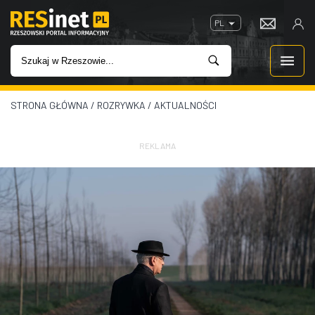
PL
STRONA GŁÓWNA
/
ROZRYWKA
/
AKTUALNOŚCI
WIADOMOŚCI
INWESTYCJE
REKLAMA
IMPREZY
ROZRYWKA
W KINACH
GASTRONOMIA