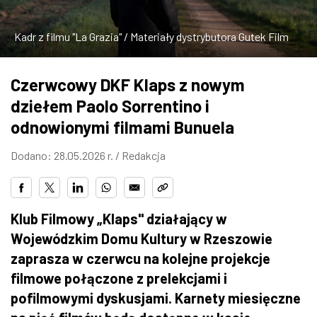
ZDJĘCIA
Kadr z filmu "La Grazia" / Materiały dystrybutora Gutek Film
W RZESZOWIE
Czerwcowy DKF Klaps z nowym
dziełem Paolo Sorrentino i
odnowionymi filmami Bunuela
Dodano: 28.05.2026 r. /
Redakcja
Klub Filmowy „Klaps" działający w
Wojewódzkim Domu Kultury w Rzeszowie
zaprasza w czerwcu na kolejne projekcje
filmowe połączone z prelekcjami i
pofilmowymi dyskusjami. Karnety miesięczne