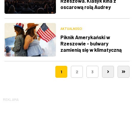
Rzeszowa. Klasyk kina z
oscarową rolą Audrey
Hepburn
AKTUALNOŚCI
Piknik Amerykański w
Rzeszowie - bulwary
zamienią się w klimatyczną
Route 66
1
2
3
REKLAMA