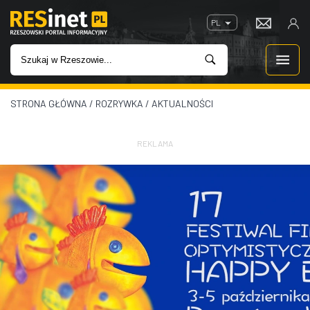
PL
STRONA GŁÓWNA
/
ROZRYWKA
/
AKTUALNOŚCI
WIADOMOŚCI
INWESTYCJE
REKLAMA
IMPREZY
ROZRYWKA
W KINACH
GASTRONOMIA