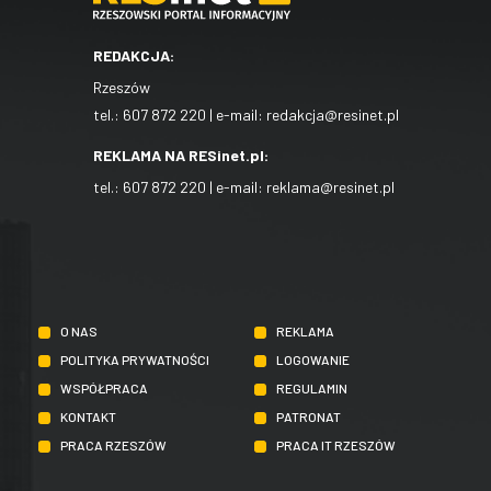
REDAKCJA:
Rzeszów
tel.:
607 872 220
| e-mail:
redakcja@resinet.pl
REKLAMA NA RESinet.pl:
tel.:
607 872 220
| e-mail:
reklama@resinet.pl
O NAS
REKLAMA
POLITYKA PRYWATNOŚCI
LOGOWANIE
WSPÓŁPRACA
REGULAMIN
KONTAKT
PATRONAT
PRACA RZESZÓW
PRACA IT RZESZÓW