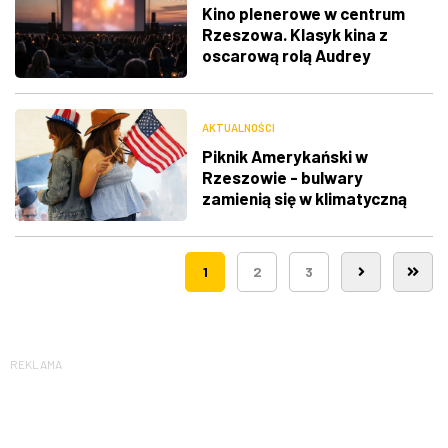
Kino plenerowe w centrum
Rzeszowa. Klasyk kina z
oscarową rolą Audrey
Hepburn
AKTUALNOŚCI
Piknik Amerykański w
Rzeszowie - bulwary
zamienią się w klimatyczną
Route 66
1
2
3
REKLAMA