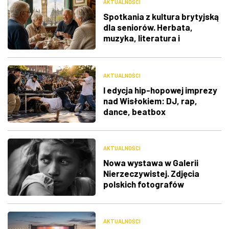
AKTUALNOŚCI
Spotkania z kultura brytyjską
dla seniorów. Herbata,
muzyka, literatura i
ciekawostki
AKTUALNOŚCI
I edycja hip-hopowej imprezy
nad Wisłokiem: DJ, rap,
dance, beatbox
AKTUALNOŚCI
Nowa wystawa w Galerii
Nierzeczywistej. Zdjęcia
polskich fotografów
docenione na świecie
AKTUALNOŚCI