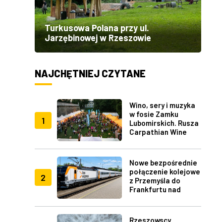
Turkusowa Polana przy ul.
Jarzębinowej w Rzeszowie
NAJCHĘTNIEJ CZYTANE
Wino, sery i muzyka
w fosie Zamku
1
Lubomirskich. Rusza
Carpathian Wine
Fest w Rzeszowie
Nowe bezpośrednie
połączenie kolejowe
2
z Przemyśla do
Frankfurtu nad
Menem
Rzeszowscy