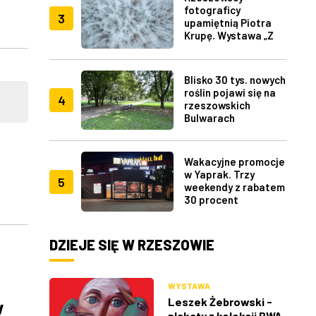
fotograficy
3
upamiętnią Piotra
Krupę. Wystawa „Z
lotu ptaka" w RDK
Blisko 30 tys. nowych
roślin pojawi się na
4
rzeszowskich
Bulwarach
Wakacyjne promocje
w Yaprak. Trzy
5
weekendy z rabatem
30 procent
DZIEJE SIĘ W RZESZOWIE
WYSTAWA
Leszek Żebrowski -
w
plakaty z kolekcji BWA