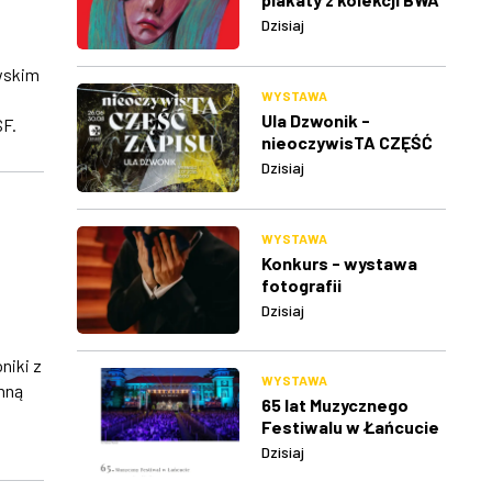
w Rzeszowie
Dzisiaj
wskim
WYSTAWA
Ula Dzwonik -
SF.
nieoczywisTA CZĘŚĆ
ZAPISU
Dzisiaj
WYSTAWA
Konkurs - wystawa
fotografii
Dzisiaj
niki z
WYSTAWA
nną
65 lat Muzycznego
Festiwalu w Łańcucie
Dzisiaj