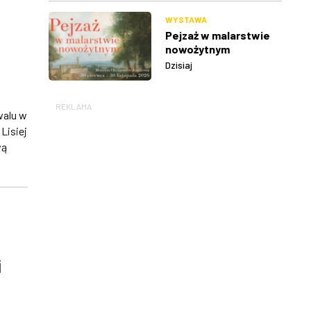
WYSTAWA
Pejzaż w malarstwie
nowożytnym
Dzisiaj
REKLAMA
walu w
Lisiej
wą
i