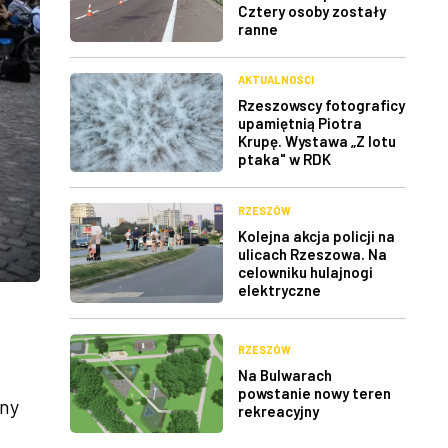
Cztery osoby zostały
ranne
AKTUALNOŚCI
Rzeszowscy fotograficy
upamiętnią Piotra
Krupę. Wystawa „Z lotu
ptaka" w RDK
RZESZÓW
Kolejna akcja policji na
ulicach Rzeszowa. Na
celowniku hulajnogi
elektryczne
RZESZÓW
Na Bulwarach
powstanie nowy teren
any
rekreacyjny