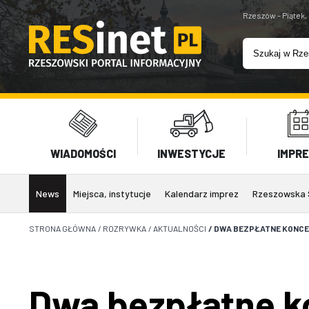
Rzeszów - Piątek,
WIADOMOŚCI
INWESTYCJE
IMPR
News
Miejsca, instytucje
Kalendarz imprez
Rzeszowska 
STRONA GŁÓWNA
/
ROZRYWKA
/
AKTUALNOŚCI
/
DWA BEZPŁATNE KONCE
Dwa bezpłatne k