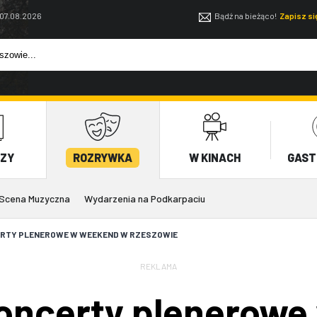
 07.08.2026
Bądź na bieżąco!
Zapisz s
EZY
ROZRYWKA
W KINACH
GAST
Scena Muzyczna
Wydarzenia na Podkarpaciu
RTY PLENEROWE W WEEKEND W RZESZOWIE
REKLAMA
oncerty plenerowe