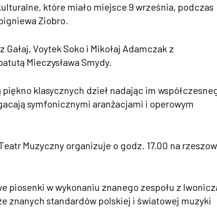
lturalne, które miało miejsce 9 września, podczas
bigniewa Ziobro.
z Gałaj, Voytek Soko i Mikołaj Adamczak z
 batutą Mieczysława Smydy.
ą piękno klasycznych dzieł nadając im współczesne
ogacają symfonicznymi aranżacjami i operowym
i Teatr Muzyczny organizuje o godz. 17.00 na rzeszo
we piosenki w wykonaniu znanego zespołu z Iwonicz
że znanych standardów polskiej i światowej muzyki