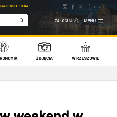
ię do NEWSLETTERA
PL
ZALOGUJ
MENU
RONOMIA
ZDJĘCIA
W RZESZOWIE
 w weekend w