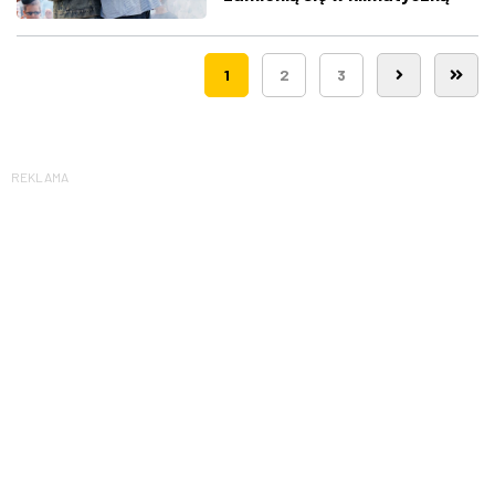
Route 66
1
2
3
REKLAMA