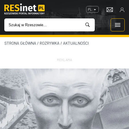
PL
STRONA GŁÓWNA
/
ROZRYWKA
/
AKTUALNOŚCI
WIADOMOŚCI
INWESTYCJE
REKLAMA
IMPREZY
ROZRYWKA
W KINACH
GASTRONOMIA