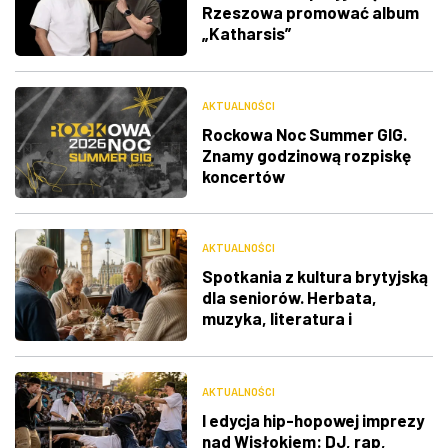
Rzeszowa promować album
„Katharsis”
AKTUALNOŚCI
Rockowa Noc Summer GIG.
Znamy godzinową rozpiskę
koncertów
AKTUALNOŚCI
Spotkania z kultura brytyjską
dla seniorów. Herbata,
muzyka, literatura i
ciekawostki
AKTUALNOŚCI
I edycja hip-hopowej imprezy
nad Wisłokiem: DJ, rap,