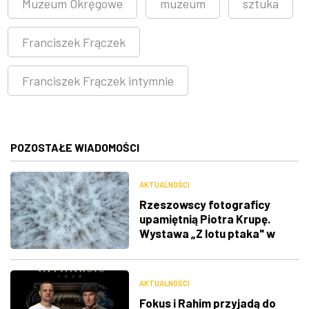
Muzeum Okręgowe
muzeum
sztuka
Franciszek Frączek
Franciszek Frączek intymnie
POZOSTAŁE WIADOMOŚCI
AKTUALNOŚCI
Rzeszowscy fotograficy
upamiętnią Piotra Krupę.
Wystawa „Z lotu ptaka" w
RDK
AKTUALNOŚCI
Fokus i Rahim przyjadą do