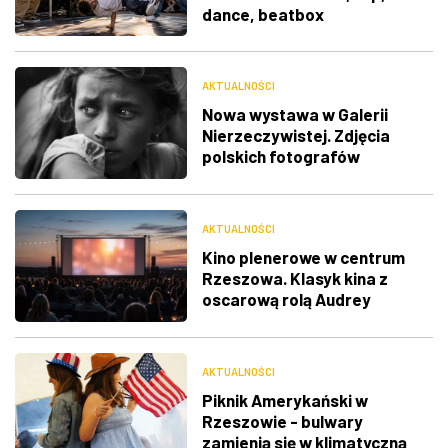
dance, beatbox
AKTUALNOŚCI
Nowa wystawa w Galerii
Nierzeczywistej. Zdjęcia
polskich fotografów
docenione na świecie
AKTUALNOŚCI
Kino plenerowe w centrum
Rzeszowa. Klasyk kina z
oscarową rolą Audrey
Hepburn
AKTUALNOŚCI
Piknik Amerykański w
Rzeszowie - bulwary
zamienią się w klimatyczną