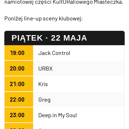
namiotowej części KultURaliowego Miasteczka.
Poniżej line-up sceny klubowej:
PIĄTEK · 22 MAJA
19:00
Jack Control
20:00
URBX
21:00
Kris
22:00
Greg
23:00
Deep in My Soul