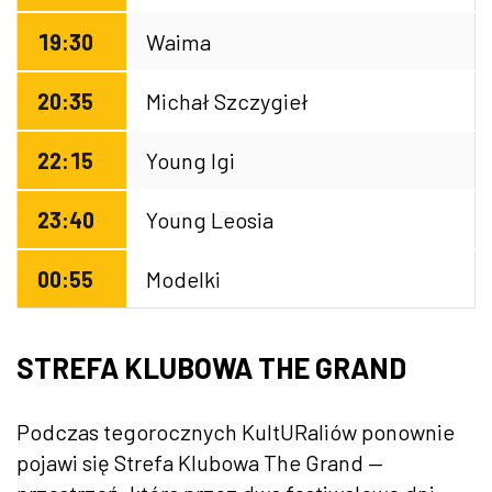
19:30
Waima
20:35
Michał Szczygieł
22:15
Young Igi
23:40
Young Leosia
00:55
Modelki
STREFA KLUBOWA THE GRAND
Podczas tegorocznych KultURaliów ponownie
pojawi się Strefa Klubowa The Grand —