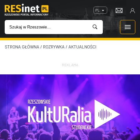
PL
STRONA GŁÓWNA
/
ROZRYWKA
/
AKTUALNOŚCI
WIADOMOŚCI
INWESTYCJE
REKLAMA
IMPREZY
ROZRYWKA
W KINACH
GASTRONOMIA