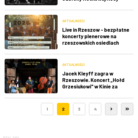
AKTUALNOŚCI
Live in Rzeszow - bezpłatne
koncerty plenerowe na
rzeszowskich osiedlach
AKTUALNOŚCI
Jacek Kleyff zagra w
Rzeszowie. Koncert „Hołd
Grzesiukowi" w Kinie za
Rogiem Café
1
2
3
4
REKLAMA