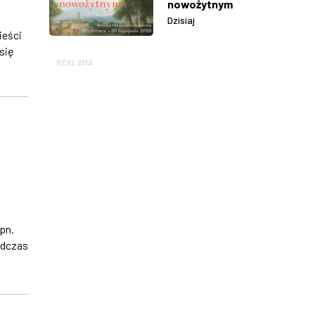
nowożytnym
Dzisiaj
ieści
się
REKLAMA
pn.
odczas