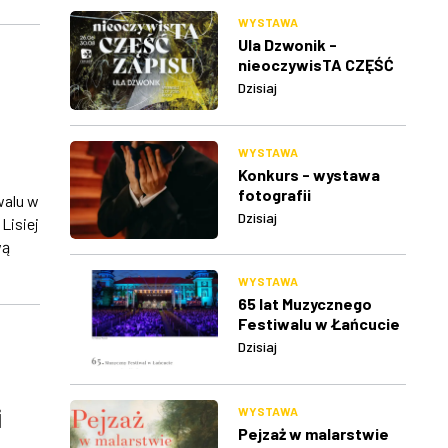
WYSTAWA
Ula Dzwonik -
nieoczywisTA CZĘŚĆ
ZAPISU
Dzisiaj
WYSTAWA
Konkurs - wystawa
fotografii
walu w
Dzisiaj
Lisiej
wą
WYSTAWA
65 lat Muzycznego
Festiwalu w Łańcucie
Dzisiaj
i
WYSTAWA
Pejzaż w malarstwie