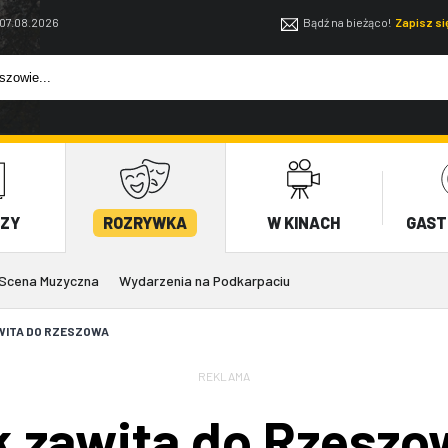
 07.08.2026
Bądź na bieżąco!
Zapisz s
EZY
ROZRYWKA
W KINACH
GAST
Scena Muzyczna
Wydarzenia na Podkarpaciu
WITA DO RZESZOWA
REKLAMA
k zawita do Rzeszo