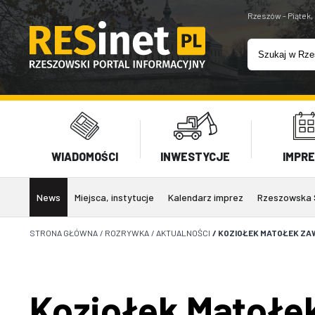
Rzeszów - Piątek,
WIADOMOŚCI
INWESTYCJE
IMPR
News
Miejsca, instytucje
Kalendarz imprez
Rzeszowska 
STRONA GŁÓWNA
/
ROZRYWKA
/
AKTUALNOŚCI
/
KOZIOŁEK MATOŁEK ZA
Koziołek Matołe