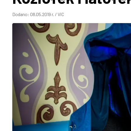
Dodano:
08.05.2019 r.
/
ViC