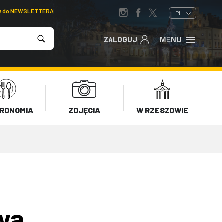
ię do NEWSLETTERA
PL
ZALOGUJ
MENU
RONOMIA
ZDJĘCIA
W RZESZOWIE
wa