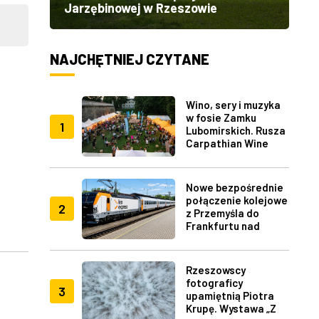
Jarzębinowej w Rzeszowie
NAJCHĘTNIEJ CZYTANE
Wino, sery i muzyka
w fosie Zamku
1
Lubomirskich. Rusza
Carpathian Wine
Fest w Rzeszowie
Nowe bezpośrednie
połączenie kolejowe
2
z Przemyśla do
Frankfurtu nad
Menem
Rzeszowscy
fotograficy
3
upamiętnią Piotra
Krupę. Wystawa „Z