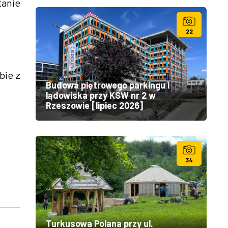
tanie
22
bie z
Budowa piętrowego parkingu i
lądowiska przy KSW nr 2 w
Rzeszowie [lipiec 2026]
34
Turkusowa Polana przy ul.