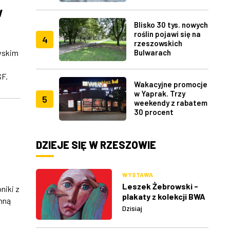
lotu ptaka" w RDK
w
Blisko 30 tys. nowych
roślin pojawi się na
4
rzeszowskich
Bulwarach
wskim
SF.
Wakacyjne promocje
w Yaprak. Trzy
5
weekendy z rabatem
30 procent
DZIEJE SIĘ W RZESZOWIE
WYSTAWA
Leszek Żebrowski -
niki z
plakaty z kolekcji BWA
nną
w Rzeszowie
Dzisiaj