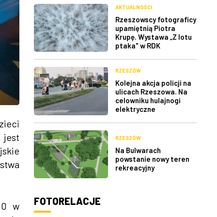
AKTUALNOŚCI
Rzeszowscy fotograficy
upamiętnią Piotra
Krupę. Wystawa „Z lotu
ptaka" w RDK
RZESZÓW
Kolejna akcja policji na
ulicach Rzeszowa. Na
celowniku hulajnogi
elektryczne
zieci
 jest
RZESZÓW
jskie
Na Bulwarach
powstanie nowy teren
rstwa
rekreacyjny
FOTORELACJE
00 w