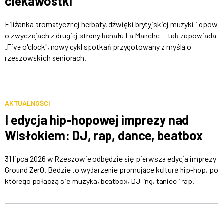
ciekawostki
Filiżanka aromatycznej herbaty, dźwięki brytyjskiej muzyki i opow
o zwyczajach z drugiej strony kanału La Manche — tak zapowiada 
„Five o'clock", nowy cykl spotkań przygotowany z myślą o
rzeszowskich seniorach.
AKTUALNOŚCI
I edycja hip-hopowej imprezy nad
Wisłokiem: DJ, rap, dance, beatbox
31 lipca 2026 w Rzeszowie odbędzie się pierwsza edycja imprezy 
Ground Zer0. Będzie to wydarzenie promujące kulturę hip-hop, p
którego połączą się muzyka, beatbox, DJ-ing, taniec i rap.