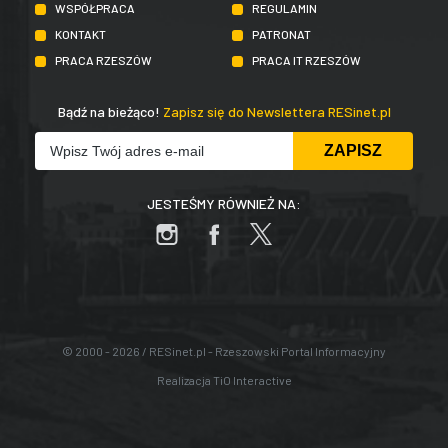
WSPÓŁPRACA
REGULAMIN
KONTAKT
PATRONAT
PRACA RZESZÓW
PRACA IT RZESZÓW
Bądź na bieżąco!
Zapisz się do Newslettera RESinet.pl
JESTEŚMY RÓWNIEŻ NA:
© 2000 - 2026 / RESinet.pl - Rzeszowski Portal Informacyjny
Realizacja
TiO Interactive