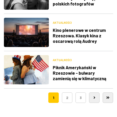
polskich fotografów
docenione na świecie
AKTUALNOŚCI
Kino plenerowe w centrum
Rzeszowa. Klasyk kina z
oscarową rolą Audrey
Hepburn
AKTUALNOŚCI
Piknik Amerykański w
Rzeszowie - bulwary
zamienią się w klimatyczną
Route 66
1
2
3