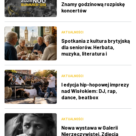
Znamy godzinową rozpiskę
koncertów
AKTUALNOŚCI
Spotkania z kultura brytyjską
dla seniorów. Herbata,
muzyka, literatura i
ciekawostki
AKTUALNOŚCI
I edycja hip-hopowej imprezy
nad Wisłokiem: DJ, rap,
dance, beatbox
AKTUALNOŚCI
Nowa wystawa w Galerii
Nierzeczywistej. Zdjęcia