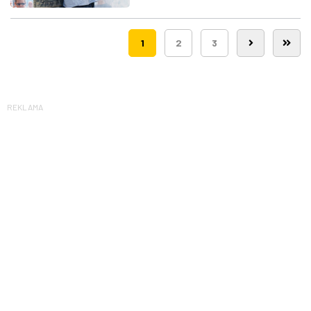
Route 66
1
2
3
REKLAMA