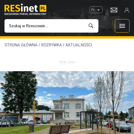
PL
STRONA GŁÓWNA
/
ROZRYWKA
/
AKTUALNOŚCI
WIADOMOŚCI
INWESTYCJE
REKLAMA
IMPREZY
ROZRYWKA
W KINACH
GASTRONOMIA