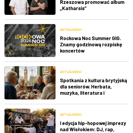
Rzeszowa promować album
„Katharsis”
AKTUALNOŚCI
Rockowa Noc Summer GIG.
Znamy godzinową rozpiskę
koncertów
AKTUALNOŚCI
Spotkania z kultura brytyjską
dla seniorów. Herbata,
muzyka, literatura i
ciekawostki
AKTUALNOŚCI
I edycja hip-hopowej imprezy
nad Wisłokiem: DJ, rap,