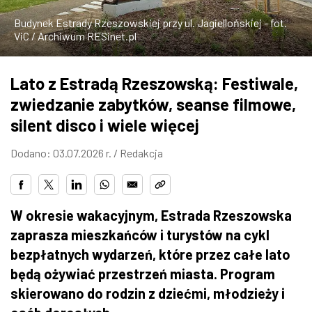
ZDJĘCIA
Budynek Estrady Rzeszowskiej przy ul. Jagiellońskiej - fot.
ViC / Archiwum RESinet.pl
W RZESZOWIE
Lato z Estradą Rzeszowską: Festiwale,
zwiedzanie zabytków, seanse filmowe,
silent disco i wiele więcej
Dodano: 03.07.2026 r. /
Redakcja
W okresie wakacyjnym, Estrada Rzeszowska
zaprasza mieszkańców i turystów na cykl
bezpłatnych wydarzeń, które przez całe lato
będą ożywiać przestrzeń miasta. Program
skierowano do rodzin z dziećmi, młodzieży i