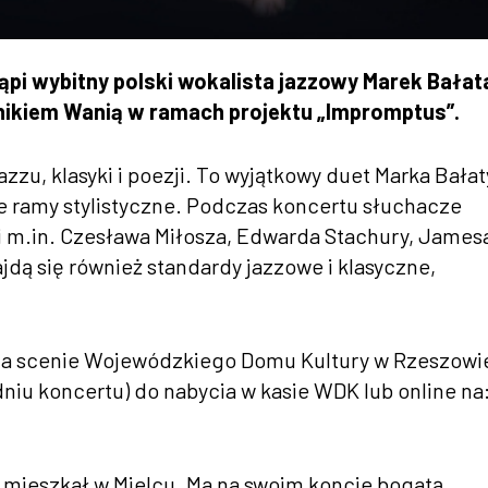
ąpi wybitny polski wokalista jazzowy Marek Bałat
nikiem Wanią w ramach projektu
„Impromptus”.
zu, klasyki i poezji. To wyj
ątkowy duet Marka Bałat
 ramy stylistyczne. Podczas koncertu s
łuchacze
i m.in. Czesława Miłosza, Edwarda Stachury, James
dą się r
ównie
ż standardy jazzowe i klasyczne,
na scenie Wojew
ódzkiego Domu Kultury w Rzeszowi
 dniu koncertu) do nabycia w kasie WDK lub online na
at mieszkał w Mielcu. Ma na swoim koncie bogatą