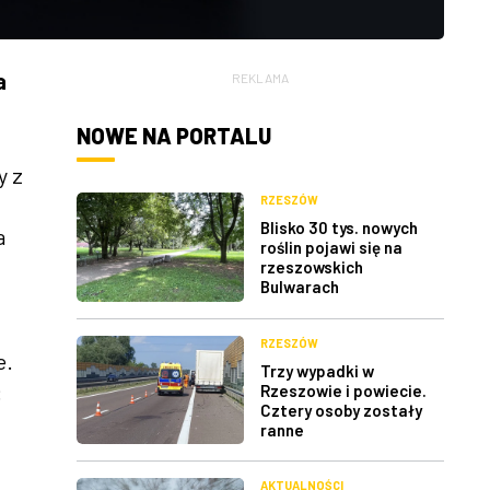
a
REKLAMA
NOWE NA PORTALU
y z
RZESZÓW
Blisko 30 tys. nowych
a
roślin pojawi się na
rzeszowskich
Bulwarach
RZESZÓW
e.
Trzy wypadki w
:
Rzeszowie i powiecie.
Cztery osoby zostały
ranne
AKTUALNOŚCI