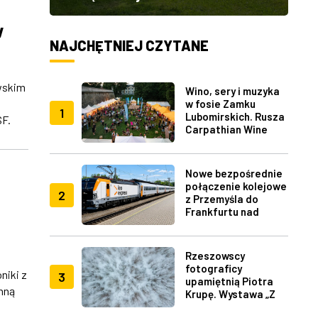
w
NAJCHĘTNIEJ CZYTANE
wskim
Wino, sery i muzyka
w fosie Zamku
1
Lubomirskich. Rusza
SF.
Carpathian Wine
Fest w Rzeszowie
Nowe bezpośrednie
połączenie kolejowe
2
z Przemyśla do
Frankfurtu nad
Menem
Rzeszowscy
fotograficy
niki z
3
upamiętnią Piotra
nną
Krupę. Wystawa „Z
lotu ptaka" w RDK