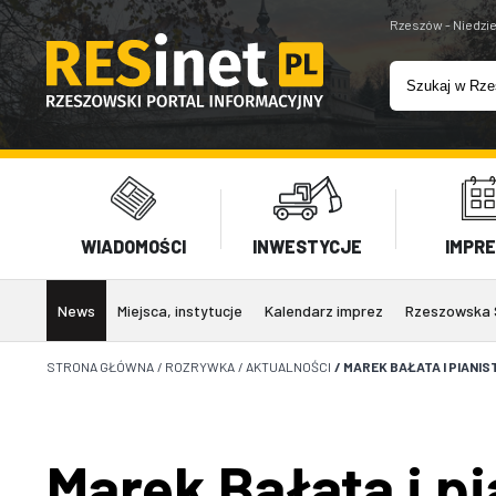
Rzeszów - Niedzie
WIADOMOŚCI
INWESTYCJE
IMPR
News
Miejsca, instytucje
Kalendarz imprez
Rzeszowska 
STRONA GŁÓWNA
/
ROZRYWKA
/
AKTUALNOŚCI
/
MAREK BAŁATA I PIANI
Marek Bałata i p