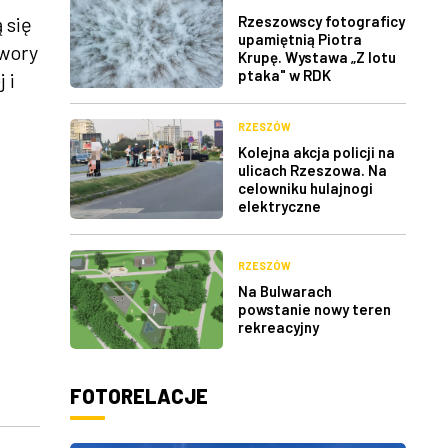
 się
Rzeszowscy fotograficy
upamiętnią Piotra
twory
Krupę. Wystawa „Z lotu
ptaka" w RDK
 i
RZESZÓW
Kolejna akcja policji na
ulicach Rzeszowa. Na
celowniku hulajnogi
elektryczne
RZESZÓW
Na Bulwarach
powstanie nowy teren
rekreacyjny
FOTORELACJE