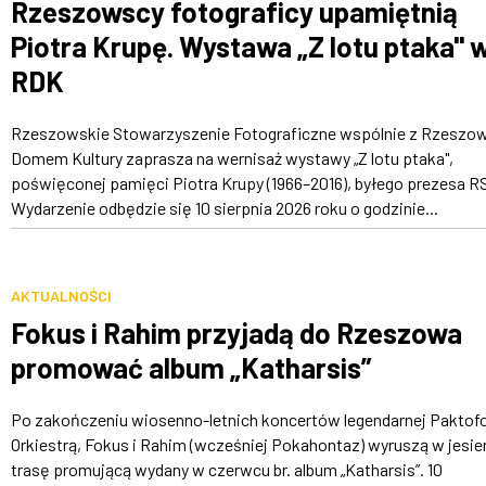
Rzeszowscy fotograficy upamiętnią
Piotra Krupę. Wystawa „Z lotu ptaka" 
RDK
Rzeszowskie Stowarzyszenie Fotograficzne wspólnie z Rzeszo
Domem Kultury zaprasza na wernisaż wystawy „Z lotu ptaka",
poświęconej pamięci Piotra Krupy (1966–2016), byłego prezesa R
Wydarzenie odbędzie się 10 sierpnia 2026 roku o godzinie...
AKTUALNOŚCI
Fokus i Rahim przyjadą do Rzeszowa
promować album „Katharsis”
Po zakończeniu wiosenno-letnich koncertów legendarnej Paktofo
Orkiestrą, Fokus i Rahim (wcześniej Pokahontaz) wyruszą w jesie
trasę promującą wydany w czerwcu br. album „Katharsis”. 10