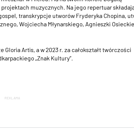
 projektach muzycznych. Na jego repertuar składają
gospel, transkrypcje utwor
ów Fryderyka Chopina, u
cznego, Wojciecha M
łynarskiego, Agnieszki Osieckiej
loria Artis, a w 2023 r. za całokształt tw
órczo
ści
dkarpackiego
„Znak Kultury”.
REKLAMA