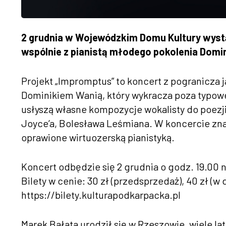
2 grudnia w Wojew
ódzkim Domu Kultury wyst
wsp
ólnie z pianist
ą młodego pokolenia Domi
Projekt „Impromptus” to koncert z pogranicza jaz
Dominikiem Wanią, kt
óry wykracza poza typowe
usłyszą własne kompozycje wokalisty do poezj
Joyce’a, Bolesława Leśmiana. W koncercie znaj
oprawione wirtuozerską pianistyką.
Koncert odbędzie się 2 grudnia o godz. 19.00 
Bilety w cenie: 30 z
ł (przedsprzedaż), 40 zł (w
https://bilety.kulturapodkarpacka.pl
Marek Bałata urodził się w Rzeszowie, wiele l