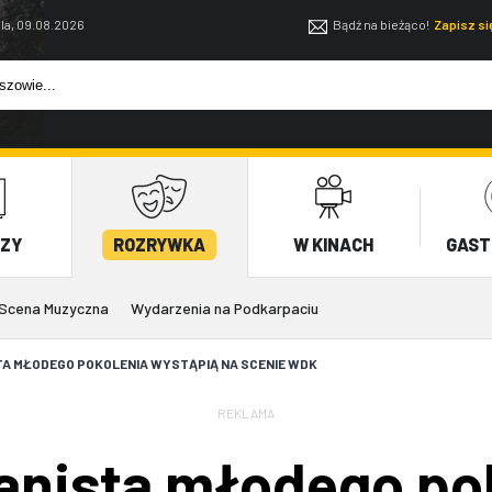
la, 09.08.2026
Bądź na bieżąco!
Zapisz s
EZY
ROZRYWKA
W KINACH
GAST
Scena Muzyczna
Wydarzenia na Podkarpaciu
STA MŁODEGO POKOLENIA WYSTĄPIĄ NA SCENIE WDK
REKLAMA
ianista młodego po