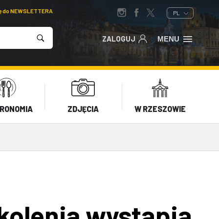
ię do NEWSLETTERA
PL
ZALOGUJ
MENU
RONOMIA
ZDJĘCIA
W RZESZOWIE
kolenia wystąpią