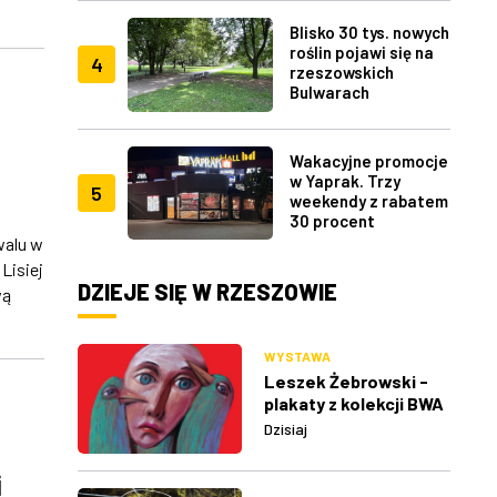
Blisko 30 tys. nowych
roślin pojawi się na
4
rzeszowskich
Bulwarach
Wakacyjne promocje
w Yaprak. Trzy
5
weekendy z rabatem
30 procent
walu w
Lisiej
DZIEJE SIĘ W RZESZOWIE
wą
WYSTAWA
Leszek Żebrowski -
plakaty z kolekcji BWA
w Rzeszowie
Dzisiaj
i