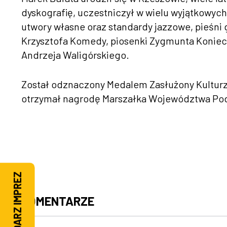
dyskografię, uczestniczył w wielu wyjątkowych
utwory własne oraz standardy jazzowe, pieśni 
Krzysztofa Komedy, piosenki Zygmunta Konie
Andrzeja Walig
órskiego.
Zosta
ł odznaczony Medalem Zasłużony Kulturze G
otrzymał nagrodę Marszałka Wojew
ództwa Po
KALENDARZ IMPREZ
KOMENTARZE