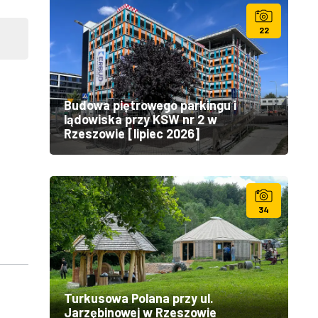
22
Budowa piętrowego parkingu i
lądowiska przy KSW nr 2 w
Rzeszowie [lipiec 2026]
34
Turkusowa Polana przy ul.
Jarzębinowej w Rzeszowie